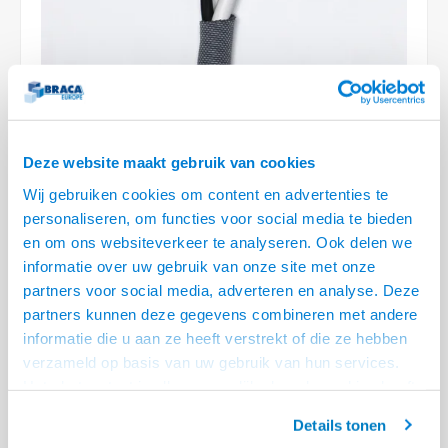
Optica
6.35 m
Plafondbeugels
Vloer/plafond/wand montage
Medische beugels
Fiets beugels
Stroomkabels
Sound
USB C 
HDMI 
Netwe
Stroo
BNC T
Coax &
RCA &
XLR &
TV standaarden
Accessoires
Monitorarm accessoires
Magnetron beugels
BNC / SDI Kabels
USB 2
HDMI 
Netwe
Overi
BNC A
Coax 
RCA &
Conne
Accessoires TV liften
Draaiplateau
Coax en F-Connector Kabels
HDMI 
Netwe
Verle
Composiet Video Kabels
Deze website maakt gebruik van cookies
HDMI 
Stekk
Wij gebruiken cookies om content en advertenties te
Audio kabels
personaliseren, om functies voor social media te bieden
€11,95
Power
en om ons websiteverkeer te analyseren. Ook delen we
XLR en Jack Kabels
informatie over uw gebruik van onze site met onze
VOOR 13:00 BESTELD, MORGEN GELEVERD!
Stroo
partners voor social media, adverteren en analyse. Deze
Speaker kabels
• Ø10 mm - 1.0 meter - Zilvergrijs
partners kunnen deze gegevens combineren met andere
• Zelf oprolbaar, de kabel op elk punt eruit
informatie die u aan ze heeft verstrekt of die ze hebben
verzameld op basis van uw gebruik van hun services.
• Hoge kwaliteit geweven polyester
Lees meer
Het chatcontact is alleen mogelijk als u de cookies heeft
Offerte aanvragen? Bel, mail, chat of maak een login aan! (075 - 655
geaccepteerd.
55 80 of mail naar
info@braca.nl
)
Details tonen