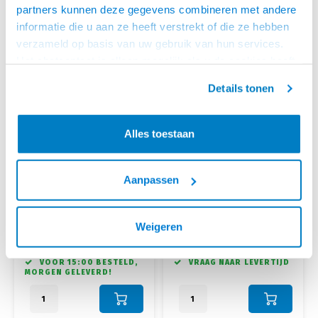
partners kunnen deze gegevens combineren met andere
informatie die u aan ze heeft verstrekt of die ze hebben
verzameld op basis van uw gebruik van hun services.
Het chatcontact is alleen mogelijk als u de cookies heeft
geaccepteerd.
Details tonen
Alles toestaan
ACT
ACT
Aanpassen
CAT 6 S/FTP LSZH 2.0
CAT 6 S/FTP LSZH 2.0
METER ROOD
METER GRIJS
ACT Rode 2 meter LSZH SFTP
ACT Grijze 2 meter LSZH SFTP
CAT6 patchkabel met RJ45
CAT6 patchkabel met RJ45
Weigeren
connectoren
connectoren
€6,95
€6,95
VOOR 15:00 BESTELD,
VRAAG NAAR LEVERTIJD
MORGEN GELEVERD!