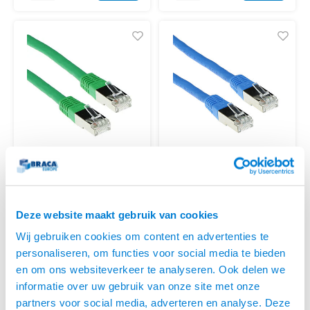
ACT
ACT
CAT 6 S/FTP LSZH 2.0
CAT 6 S/FTP LSZH 2.0
METER GROEN
METER BLAUW
ACT Groene 2 meter LSZH SFTP
ACT Blauw 2 meter LSZH SFTP
Deze website maakt gebruik van cookies
CAT6 patchkabel met RJ45
CAT6 patchkabel met RJ45
connectoren
connectoren
Wij gebruiken cookies om content en advertenties te
€6,95
€6,95
personaliseren, om functies voor social media te bieden
VOOR 15:00 BESTELD,
VOOR 15:00 BESTELD,
en om ons websiteverkeer te analyseren. Ook delen we
MORGEN GELEVERD!
MORGEN GELEVERD!
informatie over uw gebruik van onze site met onze
partners voor social media, adverteren en analyse. Deze