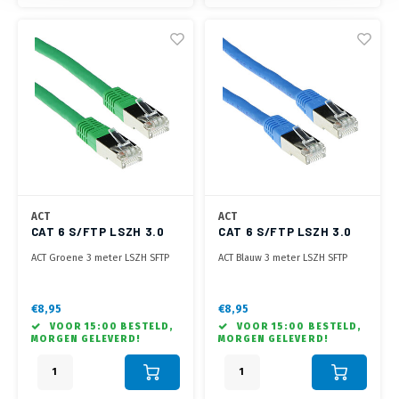
ACT
ACT
CAT 6 S/FTP LSZH 3.0
CAT 6 S/FTP LSZH 3.0
METER GROEN
METER BLAUW
ACT Groene 3 meter LSZH SFTP
ACT Blauw 3 meter LSZH SFTP
CAT6 patchkabel met RJ45
CAT6 patchkabel met RJ45
connectoren
connectoren
€8,95
€8,95
VOOR 15:00 BESTELD,
VOOR 15:00 BESTELD,
MORGEN GELEVERD!
MORGEN GELEVERD!