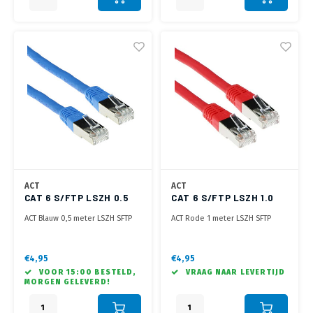
ACT
ACT
CAT 6 S/FTP LSZH 0.5
CAT 6 S/FTP LSZH 1.0
METER BLAUW
METER ROOD
ACT Blauw 0,5 meter LSZH SFTP
ACT Rode 1 meter LSZH SFTP
CAT6 patchkabel met RJ45
CAT6 patchkabel met RJ45
connectoren
connectoren
€4,95
€4,95
VOOR 15:00 BESTELD,
VRAAG NAAR LEVERTIJD
MORGEN GELEVERD!