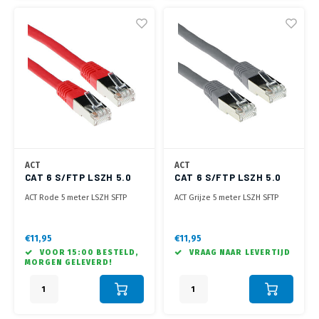
ACT
ACT
CAT 6 S/FTP LSZH 5.0
CAT 6 S/FTP LSZH 5.0
METER ROOD
METER GRIJS
ACT Rode 5 meter LSZH SFTP
ACT Grijze 5 meter LSZH SFTP
CAT6 patchkabel met RJ45
CAT6 patchkabel met RJ45
connectoren
connectoren
€11,95
€11,95
VOOR 15:00 BESTELD,
VRAAG NAAR LEVERTIJD
MORGEN GELEVERD!