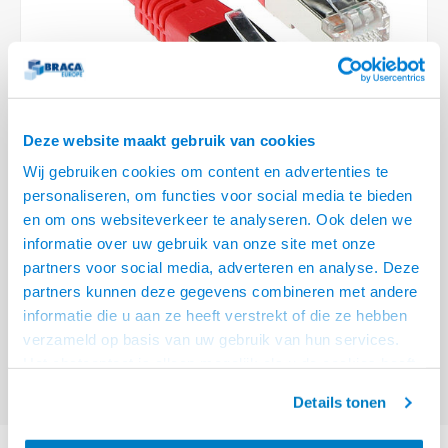
Optica
6.35 m
Plafondbeugels
Vloer/plafond/wand montage
Medische beugels
Fiets beugels
Stroomkabels
Sound
USB C 
HDMI 
Netwe
Stroo
BNC T
Coax &
RCA &
XLR &
TV standaarden
Accessoires
Monitorarm accessoires
Magnetron beugels
BNC / SDI Kabels
USB 2
HDMI 
Netwe
Overi
BNC A
Coax 
RCA &
Conne
Accessoires TV liften
Draaiplateau
Coax en F-Connector Kabels
HDMI 
Netwe
Verle
Deze website maakt gebruik van cookies
Composiet Video Kabels
Wij gebruiken cookies om content en advertenties te
HDMI 
Stekk
personaliseren, om functies voor social media te bieden
Audio kabels
€11,95
en om ons websiteverkeer te analyseren. Ook delen we
Power
informatie over uw gebruik van onze site met onze
VOOR 15:00 BESTELD, MORGEN GELEVERD!
XLR en Jack Kabels
partners voor social media, adverteren en analyse. Deze
Stroo
partners kunnen deze gegevens combineren met andere
ACT Rode 5 meter LSZH SFTP CAT6 patchkabel met RJ45 connectoren
Speaker kabels
informatie die u aan ze heeft verstrekt of die ze hebben
Lees meer
verzameld op basis van uw gebruik van hun services.
Offerte aanvragen? Bel, mail, chat of maak een login aan! (075 - 655
Het chatcontact is alleen mogelijk als u de cookies heeft
55 80 of mail naar
info@braca.nl
)
geaccepteerd.
Details tonen