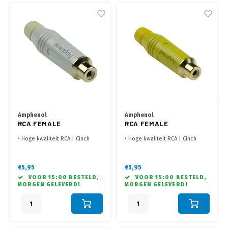
Amphenol
Amphenol
RCA FEMALE
RCA FEMALE
CONNECTOR WIT
CONNECTOR GEEL
• Hoge kwaliteit RCA | Cinch
• Hoge kwaliteit RCA | Cinch
connector Wit
connector Geel
• Behuizing: Zinc diecast
• Behuizing: Zinc diecast
• Voorzien van soldeer
• Voorzien van soldeer
€5,95
€5,95
contacten
contacten
VOOR 15:00 BESTELD,
VOOR 15:00 BESTELD,
MORGEN GELEVERD!
MORGEN GELEVERD!