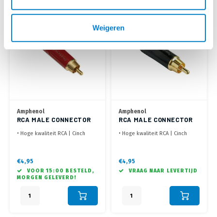
Weigeren
Amphenol
Amphenol
RCA MALE CONNECTOR
RCA MALE CONNECTOR
ROOD
ZWART
• Hoge kwaliteit RCA | Cinch
• Hoge kwaliteit RCA | Cinch
connector Rood
connector Rood
• Behuizing: Zinc diecast
• Behuizing: Zinc diecast
• Voorzien van soldeer
• Voorzien van soldeer
€4,95
€4,95
contacten
contacten
VOOR 15:00 BESTELD,
VRAAG NAAR LEVERTIJD
MORGEN GELEVERD!