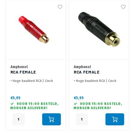
Amphenol
Amphenol
RCA FEMALE
RCA FEMALE
CONNECTOR ROOD
CONNECTOR ZWART
• Hoge kwaliteit RCA | Cinch
• Hoge kwaliteit RCA | Cinch
connector Geel
connector Zwart
• Behuizing: Zinc diecast
• Behuizing: Zinc diecast
• Voorzien van soldeer
• Voorzien van soldeer
€5,95
€5,95
contacten
contacten
VOOR 15:00 BESTELD,
VOOR 15:00 BESTELD,
MORGEN GELEVERD!
MORGEN GELEVERD!