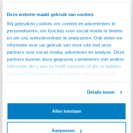
Deze website maakt gebruik van cookies
Wij gebruiken cookies om content en advertenties te
personaliseren, om functies voor social media te bieden
en om ons websiteverkeer te analyseren. Ook delen we
informatie over uw gebruik van onze site met onze
partners voor social media, adverteren en analyse. Deze
partners kunnen deze gegevens combineren met andere
informatie die u aan ze heeft verstrekt of die ze hebben
Amphenol
Amphenol
verzameld op basis van uw gebruik van hun services.
RCA MALE CONNECTOR
RCA MALE CONNECTOR
WIT
GEEL
Het chatcontact is alleen mogelijk als u de cookies heeft
• Hoge kwaliteit RCA | Cinch
• Hoge kwaliteit RCA | Cinch
geaccepteerd.
connector Wit
connector Geel
Details tonen
• Behuizing: Zinc diecast
• Behuizing: Zinc diecast
• Voorzien van soldeer
• Voorzien van soldeer
€4,95
€4,95
contacten
contacten
VOOR 15:00 BESTELD,
VOOR 15:00 BESTELD,
MORGEN GELEVERD!
MORGEN GELEVERD!
Alles toestaan
Aanpassen