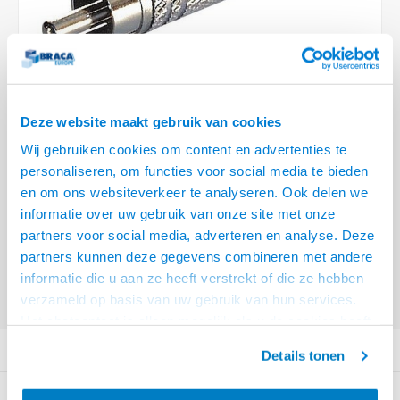
Optica
6.35 m
Plafondbeugels
Vloer/plafond/wand montage
Medische beugels
Fiets beugels
Stroomkabels
Sound
USB C 
HDMI 
Netwe
Stroo
BNC T
Coax &
RCA &
XLR &
TV standaarden
Accessoires
Monitorarm accessoires
Magnetron beugels
BNC / SDI Kabels
USB 2
HDMI 
Netwe
Overi
BNC A
Coax 
RCA &
Conne
Accessoires TV liften
Draaiplateau
Coax en F-Connector Kabels
Deze website maakt gebruik van cookies
HDMI 
Netwe
Verle
Composiet Video Kabels
Wij gebruiken cookies om content en advertenties te
HDMI 
Stekk
personaliseren, om functies voor social media te bieden
Audio kabels
€3,95
en om ons websiteverkeer te analyseren. Ook delen we
69 OP VOORRAAD
Power
informatie over uw gebruik van onze site met onze
XLR en Jack Kabels
partners voor social media, adverteren en analyse. Deze
VOOR 20.30 BESTELD, MORGEN GELEVERD!
Stroo
partners kunnen deze gegevens combineren met andere
Offerte aanvragen? Bel, mail, chat of maak een login aan! (075 - 655
Speaker kabels
informatie die u aan ze heeft verstrekt of die ze hebben
55 80 of mail naar
info@braca.nl
)
verzameld op basis van uw gebruik van hun services.
Het chatcontact is alleen mogelijk als u de cookies heeft
geaccepteerd.
PRODUCTOMSCHRIJVING
Details tonen
GERELATEERDE PRODUCTEN