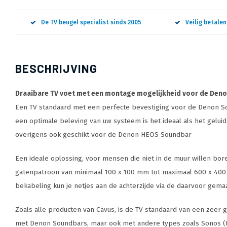
De TV beugel specialist sinds 2005
Veilig betale
BESCHRIJVING
Draaibare TV voet met een montage mogelijkheid voor de Denon D
Een TV standaard met een perfecte bevestiging voor de Denon Soun
een optimale beleving van uw systeem is het ideaal als het gelui
overigens ook geschikt voor de Denon HEOS Soundbar
Een ideale oplossing, voor mensen die niet in de muur willen bo
gatenpatroon van minimaal 100 x 100 mm tot maximaal 600 x 400 m
bekabeling kun je netjes aan de achterzijde via de daarvoor gema
Zoals alle producten van Cavus, is de TV standaard van een zeer 
met Denon Soundbars, maar ook met andere types zoals Sonos (Be