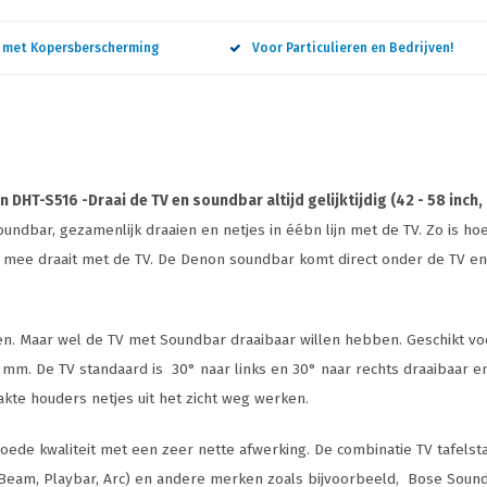
n met Kopersberscherming
Voor Particulieren en Bedrijven!
HT-S516 -Draai de TV en soundbar altijd gelijktijdig (42 - 58 inch,
dbar, gezamenlijk draaien en netjes in éébn lijn met de TV. Zo is hoe
d mee draait met de TV. De Denon soundbar komt direct onder de TV en 
ren. Maar wel de TV met Soundbar draaibaar willen hebben. Geschikt v
m. De TV standaard is 30° naar links en 30° naar rechts draaibaar e
akte houders netjes uit het zicht weg werken.
goede kwaliteit met een zeer nette afwerking. De combinatie TV tafelst
am, Playbar, Arc) en andere merken zoals bijvoorbeeld, Bose Soundb