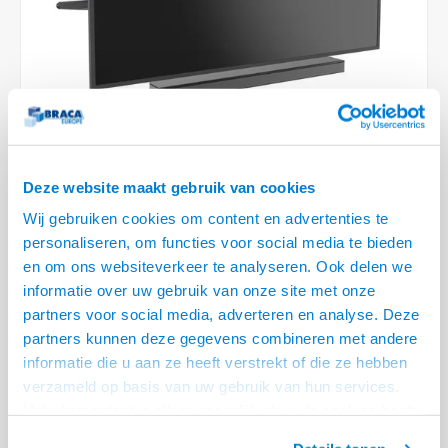
Optica
6.35 m
Plafondbeugels
Vloer/plafond/wand montage
Medische beugels
Fiets beugels
Stroomkabels
Sound
USB C 
HDMI 
Netwe
Stroo
BNC T
Coax &
RCA &
XLR &
TV standaarden
Accessoires
Monitorarm accessoires
Magnetron beugels
BNC / SDI Kabels
USB 2
HDMI 
Netwe
Overi
BNC A
Coax 
RCA &
Conne
Accessoires TV liften
Draaiplateau
Coax en F-Connector Kabels
HDMI 
Netwe
Verle
Composiet Video Kabels
HDMI 
Deze website maakt gebruik van cookies
Stekk
Audio kabels
Wij gebruiken cookies om content en advertenties te
€232,95
Power
personaliseren, om functies voor social media te bieden
XLR en Jack Kabels
en om ons websiteverkeer te analyseren. Ook delen we
VRAAG NAAR LEVERTIJD
Stroo
informatie over uw gebruik van onze site met onze
Speaker kabels
• 37 t/m 70 Inch, max. 35kg
partners voor social media, adverteren en analyse. Deze
• Geschikt voor VESA 200 x 100 tot 600 x 400 mm
partners kunnen deze gegevens combineren met andere
informatie die u aan ze heeft verstrekt of die ze hebben
• Gezamenlijk draaibaar voor een optimale beleving
Lees meer
verzameld op basis van uw gebruik van hun services.
Offerte aanvragen? Bel, mail, chat of maak een login aan! (075 - 655
Het chatcontact is alleen mogelijk als u de cookies heeft
55 80 of mail naar
info@braca.nl
)
geaccepteerd.