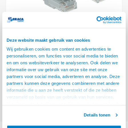
Optica
6.35 m
Plafondbeugels
Vloer/plafond/wand montage
Medische beugels
Fiets beugels
Stroomkabels
Sound
USB C 
HDMI 
Netwe
Stroo
BNC T
Coax &
RCA &
XLR &
TV standaarden
Accessoires
Monitorarm accessoires
Magnetron beugels
BNC / SDI Kabels
USB 2
HDMI 
Netwe
Overi
BNC A
Coax 
RCA &
Conne
Accessoires TV liften
Draaiplateau
Coax en F-Connector Kabels
HDMI 
Netwe
Verle
Deze website maakt gebruik van cookies
Composiet Video Kabels
Wij gebruiken cookies om content en advertenties te
HDMI 
Stekk
personaliseren, om functies voor social media te bieden
Audio kabels
€9,95
en om ons websiteverkeer te analyseren. Ook delen we
Power
informatie over uw gebruik van onze site met onze
VRAAG NAAR LEVERTIJD
XLR en Jack Kabels
partners voor social media, adverteren en analyse. Deze
Stroo
partners kunnen deze gegevens combineren met andere
ACT Grijze 10 meter LSZH U/UTP CAT6 datacenter slimline patchkabel
Speaker kabels
informatie die u aan ze heeft verstrekt of die ze hebben
snagless met RJ45 connectoren
Lees meer
verzameld op basis van uw gebruik van hun services.
Offerte aanvragen? Bel, mail, chat of maak een login aan! (075 - 655
Het chatcontact is alleen mogelijk als u de cookies heeft
55 80 of mail naar
info@braca.nl
)
geaccepteerd.
Details tonen