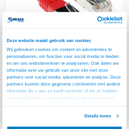
Optica
6.35 m
Plafondbeugels
Vloer/plafond/wand montage
Medische beugels
Fiets beugels
Stroomkabels
Sound
USB C 
HDMI 
Netwe
Stroo
BNC T
Coax &
RCA &
XLR &
TV standaarden
Accessoires
Monitorarm accessoires
Magnetron beugels
BNC / SDI Kabels
USB 2
HDMI 
Netwe
Overi
BNC A
Coax 
RCA &
Conne
Accessoires TV liften
Draaiplateau
Coax en F-Connector Kabels
HDMI 
Netwe
Verle
Deze website maakt gebruik van cookies
Composiet Video Kabels
Wij gebruiken cookies om content en advertenties te
HDMI 
Stekk
personaliseren, om functies voor social media te bieden
Audio kabels
€18,95
en om ons websiteverkeer te analyseren. Ook delen we
Power
informatie over uw gebruik van onze site met onze
VOOR 15:00 BESTELD, MORGEN GELEVERD!
XLR en Jack Kabels
partners voor social media, adverteren en analyse. Deze
Stroo
partners kunnen deze gegevens combineren met andere
ACT Rode 10 meter LSZH SFTP CAT6 patchkabel met RJ45 connectoren
Speaker kabels
informatie die u aan ze heeft verstrekt of die ze hebben
Lees meer
verzameld op basis van uw gebruik van hun services.
Offerte aanvragen? Bel, mail, chat of maak een login aan! (075 - 655
Het chatcontact is alleen mogelijk als u de cookies heeft
55 80 of mail naar
info@braca.nl
)
geaccepteerd.
Details tonen