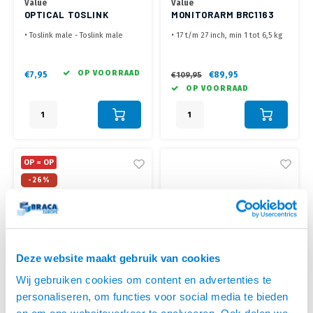
Value
Value
OPTICAL TOSLINK
MONITORARM BRC1163
KABEL - 2.0 METER
• Toslink male - Toslink male
• 17 t/m 27 inch, min 1 tot 6,5 kg
• Glasvezel kabel voor digitale
(per scherm)
audio signalen
• Schermen zijn onafhankelijk in
• Dun en flexibel
hoogte ( van 160 t/m 410 mm) en
OP VOORRAAD
€7,95
€89,95
€109,95
diepte verstelbaar
OP VOORRAAD
• Schermen zijn onafhankelijk te
kantelen, roteren en draaien
• Geleverd met bladklem en
bladdoorvoer montage
OP = OP
-26%
Deze website maakt gebruik van cookies
Wij gebruiken cookies om content en advertenties te
personaliseren, om functies voor social media te bieden
Value
Value