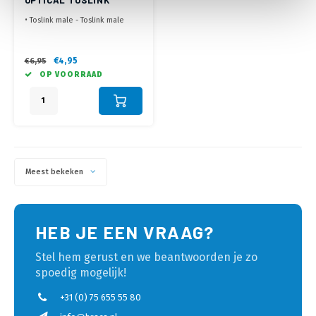
KABEL - 1.0 METER
• Toslink male - Toslink male
• Glasvezel kabel voor digitale
audio signalen
• Dun en flexibel
€4,95
€6,95
OP VOORRAAD
Meest bekeken
HEB JE EEN VRAAG?
Stel hem gerust en we beantwoorden je zo
spoedig mogelijk!
+31 (0) 75 655 55 80