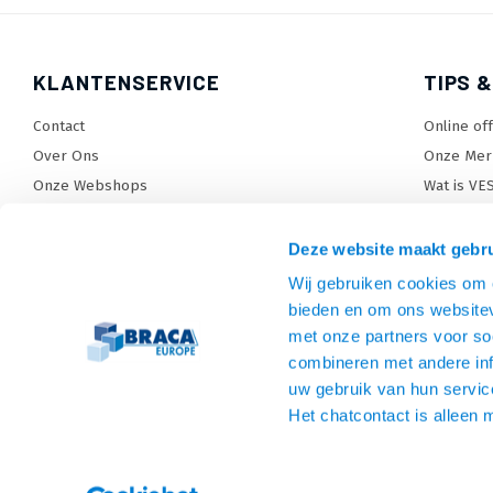
KLANTENSERVICE
TIPS &
Contact
Online of
Over Ons
Onze Mer
Onze Webshops
Wat is VE
Levertijden, dagen en voorwaarden
TV beugel
Verzendkosten
TV standa
Deze website maakt gebru
Retourneren en service
TV lift ke
Wij gebruiken cookies om c
Garantie
Monitora
bieden en om ons websitev
Betaalmethoden en voorwaarden
SiteMap
met onze partners voor so
combineren met andere inf
Privacy policy
uw gebruik van hun servic
Cookies
Het chatcontact is alleen 
Algemene voorwaarden