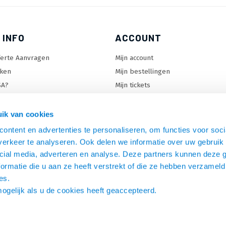
 INFO
ACCOUNT
ferte Aanvragen
Mijn account
ken
Mijn bestellingen
SA?
Mijn tickets
 keuzehulp
Mijn wenslijst
ard keuzehulp
ik van cookies
uzehulp
ontent en advertenties te personaliseren, om functies voor soci
rm keuzehulp
erkeer te analyseren. Ook delen we informatie over uw gebruik 
cial media, adverteren en analyse. Deze partners kunnen deze
ormatie die u aan ze heeft verstrekt of die ze hebben verzameld
es.
mogelijk als u de cookies heeft geaccepteerd.