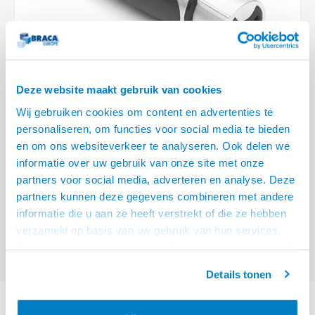
Optica
6.35 m
Plafondbeugels
Vloer/plafond/wand montage
Medische beugels
Fiets beugels
Stroomkabels
Sound
USB C 
HDMI 
Netwe
Stroo
BNC T
Coax &
RCA &
XLR &
TV standaarden
Accessoires
Monitorarm accessoires
Magnetron beugels
BNC / SDI Kabels
USB 2
HDMI 
Netwe
Overi
BNC A
Coax 
RCA &
Conne
Accessoires TV liften
Draaiplateau
Coax en F-Connector Kabels
Deze website maakt gebruik van cookies
HDMI 
Netwe
Verle
Wij gebruiken cookies om content en advertenties te
Composiet Video Kabels
personaliseren, om functies voor social media te bieden
HDMI 
Stekk
en om ons websiteverkeer te analyseren. Ook delen we
Audio kabels
€11,95
informatie over uw gebruik van onze site met onze
Power
VOOR 15:00 BESTELD, MORGEN GELEVERD!
partners voor social media, adverteren en analyse. Deze
XLR en Jack Kabels
partners kunnen deze gegevens combineren met andere
Stroo
Amphenol 5 polige XLR kabeldeel female AX series
Lees meer
informatie die u aan ze heeft verstrekt of die ze hebben
Speaker kabels
verzameld op basis van uw gebruik van hun services.
Offerte aanvragen? Bel, mail, chat of maak een login aan! (075 - 655
Het chatcontact is alleen mogelijk als u de cookies heeft
55 80 of mail naar
info@braca.nl
)
geaccepteerd.
Details tonen
PRODUCTOMSCHRIJVING