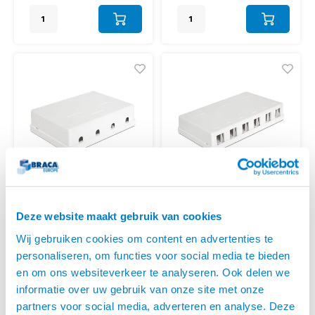
• Ruimte voor labeling
DeLock
DeLock
Deze website maakt gebruik van cookies
KEYSTONE BEHUIZING 4
KEYSTONE BEHUIZING 6
POORTS
POORTS
Wij gebruiken cookies om content en advertenties te
• Geschikt voor 4 Keystones naar
• Geschikt voor 6 Keystones naar
keuze
keuze
personaliseren, om functies voor social media te bieden
• Behuizing voor montage aan
• Behuizing voor montage aan
en om ons websiteverkeer te analyseren. Ook delen we
wand of bureau met schroef of
wand of bureau met schroef of
€6,95
€7,95
informatie over uw gebruik van onze site met onze
kleefpads
kleefpads
LEVERTIJD 2 TOT 5
LEVERTIJD 2 TOT 5
• Ruimte voor labeling
• Ruimte voor labeling
partners voor social media, adverteren en analyse. Deze
DAGEN
DAGEN