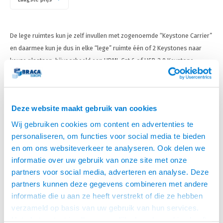
De lege ruimtes kun je zelf invullen met zogenoemde “Keystone Carrier”
en daarmee kun je dus in elke “lege” ruimte één of 2 Keystones naar
keuze plaatsen, bijvoorbeeld een HDMI, Cat 6 of USB 3.0 Keystone.
Deze Desk Up modules, worden voornamelijk gebruikt voor boven het
bureau. Onder het bureau bij de Desk Up Double, worden de """"below
Deze website maakt gebruik van cookies
desk units"""" gebruikt. Deze zijn voorzien van een input aan de zijkant
van de unit, zo kun je de Desk Up unit van boven het bureau, eenvoudig
Wij gebruiken cookies om content en advertenties te
en snel doorkoppelen met de """"Below Desk unit"""" van de Desk Up
personaliseren, om functies voor social media te bieden
Double. Wij noemen deze Desk Up Dubble Units.
en om ons websiteverkeer te analyseren. Ook delen we
informatie over uw gebruik van onze site met onze
Hoe precies samen te stellen?
partners voor social media, adverteren en analyse. Deze
partners kunnen deze gegevens combineren met andere
Stap 1:
informatie die u aan ze heeft verstrekt of die ze hebben
verzameld op basis van uw gebruik van hun services.
Je beslist of je alleen een unit boven het bureau wilt hebben, of een unit
Het chatcontact is alleen mogelijk als u de cookies heeft