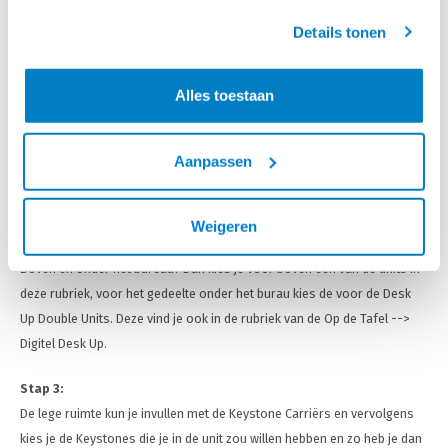
zowel boven het bureau en onder het bureau.
geaccepteerd.
Alleen boven het bureau? Dan kies je voor de Desk Up Single Clamp
Details tonen
Boven en onder het bureau? Dan kies je voor de Desk Up Double Clamp
Alles toestaan
Stap 2:
Het bepalen welke unit(s) je wilt hebben. Hoeveel stroom heb je nodig,
wil je er een USB lader bij met 2 ingangen? Welke andere aansluitingen
Aanpassen
zou je in de unit willen hebben?
Alleen boven het bureau? Dan kies je voor de bovenzijde voor één van
Weigeren
de units in deze rubriek.
Boven en onder het bureau? Dan kies je voor boven één van de units in
deze rubriek, voor het gedeelte onder het burau kies de voor de Desk
Up Double Units. Deze vind je ook in de rubriek van de Op de Tafel -->
Digitel Desk Up.
Stap 3:
De lege ruimte kun je invullen met de Keystone Carriërs en vervolgens
kies je de Keystones die je in de unit zou willen hebben en zo heb je dan