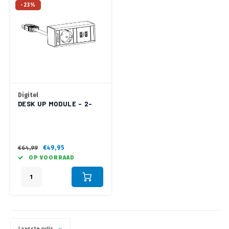
-23%
Digitel
DESK UP MODULE – 2-
VOUDIG - 1X STROOM, 1X
USB OPLADER
€49,95
€64,99
OP VOORRAAD
Laagste prijs