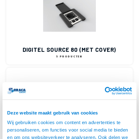
Optica
6.35 m
Plafondbeugels
Vloer/plafond/wand montage
Medische beugels
Fiets beugels
Stroomkabels
Sound
USB C 
HDMI 
Netwe
Stroo
BNC T
Coax &
RCA &
XLR &
TV standaarden
Accessoires
Monitorarm accessoires
Magnetron beugels
BNC / SDI Kabels
USB 2
HDMI 
Netwe
Overi
BNC A
Coax 
RCA &
Conne
Accessoires TV liften
Draaiplateau
Coax en F-Connector Kabels
HDMI 
Netwe
Verle
DIGITEL SOURCE 80 (MET COVER)
Composiet Video Kabels
5 PRODUCTEN
HDMI 
Stekk
Audio kabels
Power
XLR en Jack Kabels
Stroo
Speaker kabels
Deze website maakt gebruik van cookies
Wij gebruiken cookies om content en advertenties te
personaliseren, om functies voor social media te bieden
DIGITEL SOURCE 80 (ZONDER COVER)
en om ons websiteverkeer te analyseren. Ook delen we