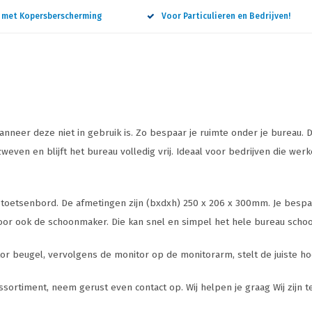
n met Kopersberscherming
Voor Particulieren en Bedrijven!
nneer deze niet in gebruik is. Zo bespaar je ruimte onder je bureau
ven en blijft het bureau volledig vrij. Ideaal voor bedrijven die we
elk toetsenbord. De afmetingen zijn (bxdxh) 250 x 206 x 300mm. Je bes
 voor ook de schoonmaker. Die kan snel en simpel het hele bureau sch
beugel, vervolgens de monitor op de monitorarm, stelt de juiste hoogt
sortiment, neem gerust even contact op. Wij helpen je graag Wij zijn t