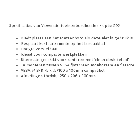
Specificaties van Viewmate toetsenbordhouder - optie 592
Biedt plaats aan het toetsenbord als deze niet in gebruik is
Bespaart kostbare ruimte op het bureaublad
Hoogte verstelbaar
Ideaal voor compacte werkplekken
Uitermate geschikt voor kantoren met ‘clean desk beleid'
Te monteren tussen VESA flatscreen monitorarm en flatscr
VESA: MIS-D 75 x 75/100 x 100mm compatibel
Afmetingen (bxdxh): 250 x 206 x 300mm