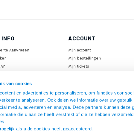
 INFO
ACCOUNT
ferte Aanvragen
Mijn account
ken
Mijn bestellingen
SA?
Mijn tickets
 keuzehulp
Mijn wenslijst
ard keuzehulp
ik van cookies
uzehulp
ontent en advertenties te personaliseren, om functies voor soci
rm keuzehulp
erkeer te analyseren. Ook delen we informatie over uw gebruik 
cial media, adverteren en analyse. Deze partners kunnen deze
ormatie die u aan ze heeft verstrekt of die ze hebben verzameld
es.
mogelijk als u de cookies heeft geaccepteerd.