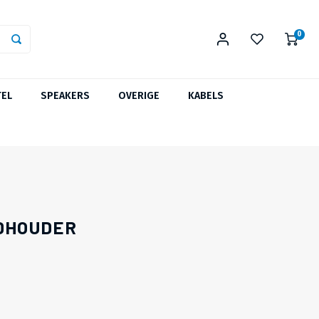
0
TEL
SPEAKERS
OVERIGE
KABELS
DUURZAME KEUS ✓
DHOUDER