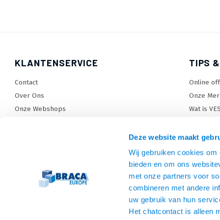
KLANTENSERVICE
TIPS &
Contact
Online of
Over Ons
Onze Mer
Onze Webshops
Wat is VE
Levertijden, dagen en voorwaarden
TV beugel
Verzendkosten
TV standa
Deze website maakt gebru
Retourneren en service
TV lift ke
Wij gebruiken cookies om c
Garantie
Monitora
bieden en om ons websitev
Betaalmethoden en voorwaarden
SiteMap
met onze partners voor so
combineren met andere inf
Privacy policy
uw gebruik van hun servic
Cookies
Het chatcontact is alleen 
Algemene voorwaarden