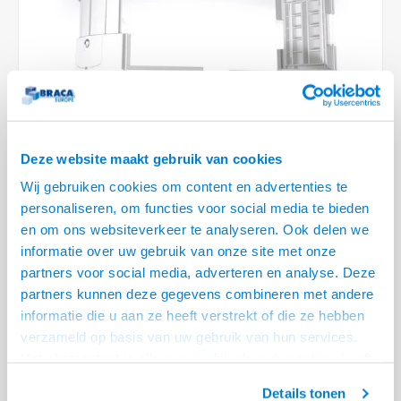
Optica
6.35 m
Plafondbeugels
Vloer/plafond/wand montage
Medische beugels
Fiets beugels
Stroomkabels
Sound
USB C 
HDMI 
Netwe
Stroo
BNC T
Coax &
RCA &
XLR &
TV standaarden
Accessoires
Monitorarm accessoires
Magnetron beugels
BNC / SDI Kabels
USB 2
HDMI 
Netwe
Overi
BNC A
Coax 
RCA &
Conne
Accessoires TV liften
Draaiplateau
Coax en F-Connector Kabels
HDMI 
Netwe
Verle
Composiet Video Kabels
Deze website maakt gebruik van cookies
HDMI 
Stekk
Wij gebruiken cookies om content en advertenties te
Audio kabels
€75,95
personaliseren, om functies voor social media te bieden
Power
VOOR 11:30 BESTELD, MORGEN GELEVERD!
en om ons websiteverkeer te analyseren. Ook delen we
XLR en Jack Kabels
informatie over uw gebruik van onze site met onze
Stroo
• PC afmetingen: 96 t/m 14,7 cm breed, 24 t/m 39 cm hoog
partners voor social media, adverteren en analyse. Deze
Speaker kabels
• Gemaakt van gerecycled ABS
partners kunnen deze gegevens combineren met andere
• Zowel horizontaal als verticaal te monteren
Lees meer
informatie die u aan ze heeft verstrekt of die ze hebben
verzameld op basis van uw gebruik van hun services.
Offerte aanvragen? Bel, mail, chat of maak een login aan! (075 - 655
Het chatcontact is alleen mogelijk als u de cookies heeft
55 80 of mail naar
info@braca.nl
)
geaccepteerd.
Details tonen