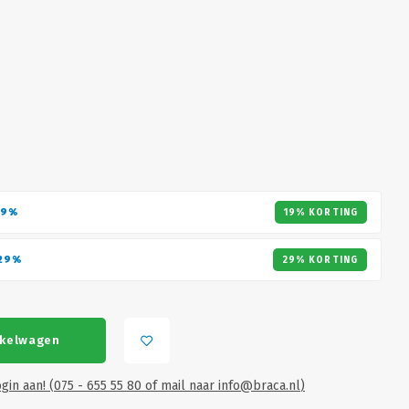
19%
19% KORTING
29%
29% KORTING
nkelwagen
gin aan! (075 - 655 55 80 of mail naar
info@braca.nl
)