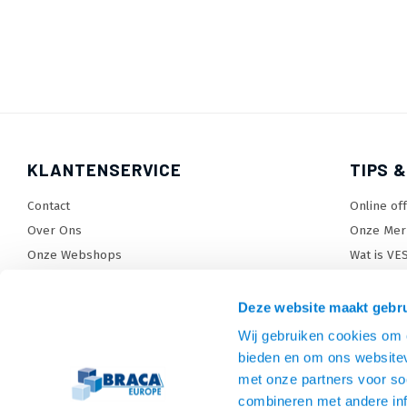
KLANTENSERVICE
TIPS &
Contact
Online of
Over Ons
Onze Mer
Onze Webshops
Wat is VE
Levertijden, dagen en voorwaarden
TV beugel
Verzendkosten
TV standa
Deze website maakt gebru
Retourneren en service
TV lift ke
Wij gebruiken cookies om c
Garantie
Monitora
bieden en om ons websitev
Betaalmethoden en voorwaarden
SiteMap
met onze partners voor so
combineren met andere inf
Privacy policy