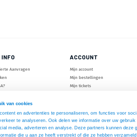
 INFO
ACCOUNT
ferte Aanvragen
Mijn account
ken
Mijn bestellingen
SA?
Mijn tickets
 keuzehulp
Mijn wenslijst
ard keuzehulp
ik van cookies
uzehulp
ontent en advertenties te personaliseren, om functies voor soci
rm keuzehulp
erkeer te analyseren. Ook delen we informatie over uw gebruik 
cial media, adverteren en analyse. Deze partners kunnen deze
ormatie die u aan ze heeft verstrekt of die ze hebben verzameld