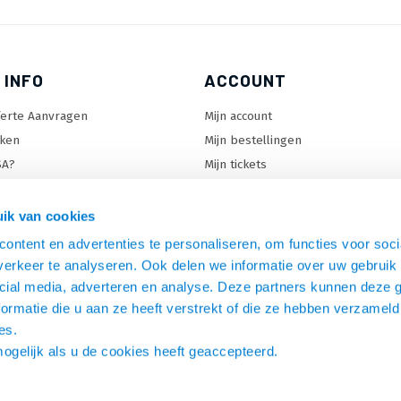
 INFO
ACCOUNT
ferte Aanvragen
Mijn account
ken
Mijn bestellingen
SA?
Mijn tickets
 keuzehulp
Mijn wenslijst
ard keuzehulp
ik van cookies
uzehulp
ontent en advertenties te personaliseren, om functies voor soci
rm keuzehulp
erkeer te analyseren. Ook delen we informatie over uw gebruik 
cial media, adverteren en analyse. Deze partners kunnen deze
ormatie die u aan ze heeft verstrekt of die ze hebben verzameld
es.
mogelijk als u de cookies heeft geaccepteerd.