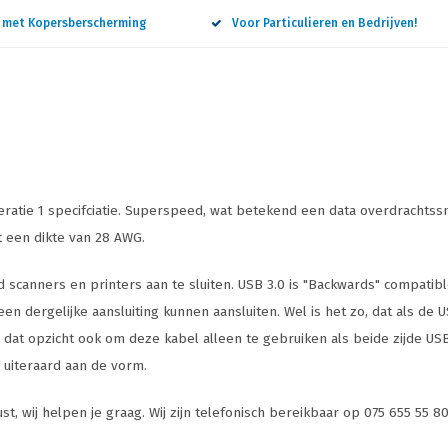
n met Kopersberscherming
Voor Particulieren en Bedrijven!
ratie 1 specifciatie. Superspeed, wat betekend een data overdrachtss
t een dikte van 28 AWG.
scanners en printers aan te sluiten. USB 3.0 is "Backwards" compatible
n dergelijke aansluiting kunnen aansluiten. Wel is het zo, dat als de US
n dat opzicht ook om deze kabel alleen te gebruiken als beide zijde USB
g uiteraard aan de vorm.
t, wij helpen je graag. Wij zijn telefonisch bereikbaar op 075 655 55 8