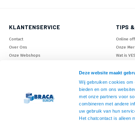
KLANTENSERVICE
TIPS &
Contact
Online of
Over Ons
Onze Mer
Onze Webshops
Wat is VE
Levertijden, dagen en voorwaarden
TV beugel
Verzendkosten
TV standa
Deze website maakt gebru
Retourneren en service
TV lift ke
Wij gebruiken cookies om c
Garantie
Monitora
bieden en om ons websitev
Betaalmethoden en voorwaarden
SiteMap
met onze partners voor so
combineren met andere inf
Privacy policy
uw gebruik van hun servic
Cookies
Het chatcontact is alleen 
Algemene voorwaarden