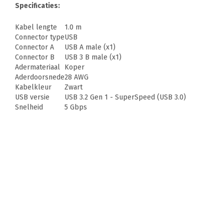
Specificaties:
Kabel lengte
1.0 m
Connector type
USB
Connector A
USB A male (x1)
Connector B
USB 3 B male (x1)
Adermateriaal
Koper
Aderdoorsnede
28 AWG
Kabelkleur
Zwart
USB versie
USB 3.2 Gen 1 - SuperSpeed (USB 3.0)
Snelheid
5 Gbps