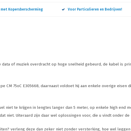
n met Kopersberscherming
Voor Particulieren en Bedrijven!
e data of muziek overdracht op hoge snelheid gebeurd, de kabel is pri
type CM 75oC E305668, daarnaast voldoet hij aan enkele overige eisen
wel niet te krijgen in lengtes langer dan 5 meter, op enkele high end 
t niet. Uiteraard zijn daar wel oplossingen voor, die u vindt onder d
ten? verleng deze dan zeker niet zonder versterking, hoe wel leggen wij