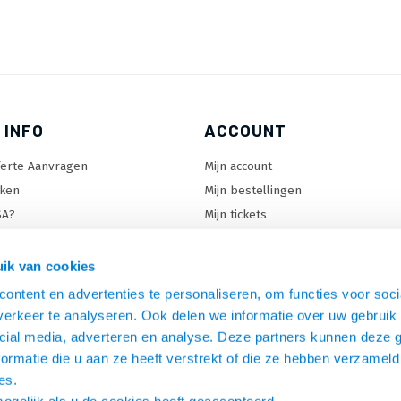
 INFO
ACCOUNT
ferte Aanvragen
Mijn account
ken
Mijn bestellingen
SA?
Mijn tickets
 keuzehulp
Mijn wenslijst
ard keuzehulp
ik van cookies
uzehulp
ontent en advertenties te personaliseren, om functies voor soci
rm keuzehulp
erkeer te analyseren. Ook delen we informatie over uw gebruik 
cial media, adverteren en analyse. Deze partners kunnen deze
ormatie die u aan ze heeft verstrekt of die ze hebben verzameld
es.