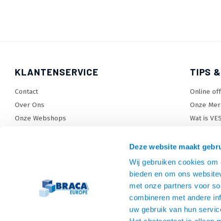
KLANTENSERVICE
TIPS &
Contact
Online of
Over Ons
Onze Mer
Onze Webshops
Wat is VE
Levertijden, dagen en voorwaarden
TV beugel
Verzendkosten
TV standa
Deze website maakt gebru
Retourneren en service
TV lift ke
Wij gebruiken cookies om c
Garantie
Monitora
bieden en om ons websitev
Betaalmethoden en voorwaarden
SiteMap
met onze partners voor so
combineren met andere inf
Privacy policy
uw gebruik van hun servic
Cookies