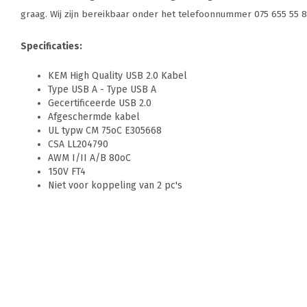
graag. Wij zijn bereikbaar onder het telefoonnummer 075 655 55 
Specificaties:
KEM High Quality USB 2.0 Kabel
Type USB A - Type USB A
Gecertificeerde USB 2.0
Afgeschermde kabel
UL typw CM 75oC E305668
CSA LL204790
AWM I/II A/B 80oC
150V FT4
Niet voor koppeling van 2 pc's