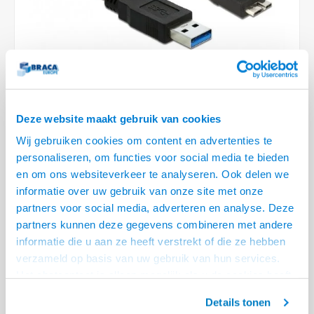
Optica
6.35 m
Plafondbeugels
Vloer/plafond/wand montage
Medische beugels
Fiets beugels
Stroomkabels
Sound
USB C 
HDMI 
Netwe
Stroo
BNC T
Coax &
RCA &
XLR &
TV standaarden
Accessoires
Monitorarm accessoires
Magnetron beugels
BNC / SDI Kabels
USB 2
HDMI 
Netwe
Overi
BNC A
Coax 
RCA &
Conne
Accessoires TV liften
Draaiplateau
Coax en F-Connector Kabels
HDMI 
Netwe
Verle
Composiet Video Kabels
Deze website maakt gebruik van cookies
HDMI 
Stekk
Wij gebruiken cookies om content en advertenties te
Audio kabels
personaliseren, om functies voor social media te bieden
€11,95
Power
en om ons websiteverkeer te analyseren. Ook delen we
3 OP VOORRAAD
XLR en Jack Kabels
informatie over uw gebruik van onze site met onze
VOOR 20.30 BESTELD, MORGEN GELEVERD!
Stroo
partners voor social media, adverteren en analyse. Deze
Speaker kabels
partners kunnen deze gegevens combineren met andere
• USB 3. 0 specificatie
informatie die u aan ze heeft verstrekt of die ze hebben
• Data transfer rate tot max. 5 Gbps
verzameld op basis van uw gebruik van hun services.
• Compatibel met eerdere USB versies
Lees meer
Het chatcontact is alleen mogelijk als u de cookies heeft
geaccepteerd.
Offerte aanvragen? Bel, mail, chat of maak een login aan! (075 - 655
Details tonen
55 80 of mail naar
info@braca.nl
)