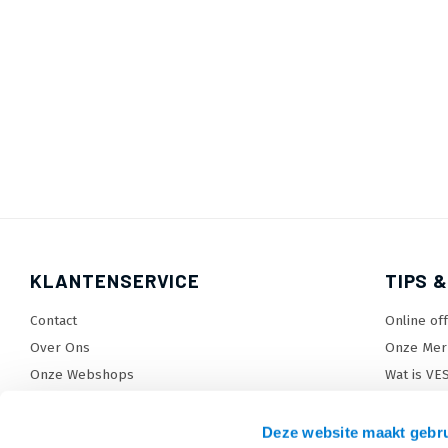
KLANTENSERVICE
TIPS &
Contact
Online of
Over Ons
Onze Mer
Onze Webshops
Wat is VE
Levertijden, dagen en voorwaarden
TV beugel
Verzendkosten
TV standa
Deze website maakt gebru