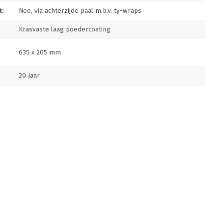
:
Nee, via achterzijde paal m.b.v. ty-wraps
Krasvaste laag poedercoating
635 x 205 mm
20 Jaar