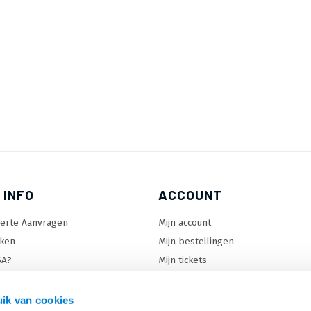
 INFO
ACCOUNT
ferte Aanvragen
Mijn account
ken
Mijn bestellingen
SA?
Mijn tickets
 keuzehulp
Mijn wenslijst
ard keuzehulp
ik van cookies