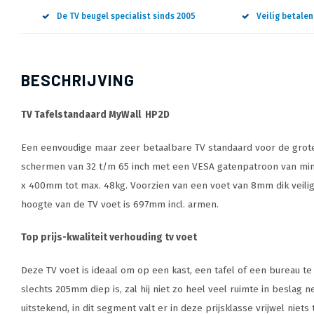
De TV beugel specialist sinds 2005
Veilig betale
BESCHRIJVING
TV Tafelstandaard MyWall HP2D
Een eenvoudige maar zeer betaalbare TV standaard voor de grote
schermen van 32 t/m 65 inch met een VESA gatenpatroon van mi
x 400mm tot max. 48kg. Voorzien van een voet van 8mm dik veili
hoogte van de TV voet is 697mm incl. armen.
Top prijs-kwaliteit verhouding tv voet
Deze TV voet is ideaal om op een kast, een tafel of een bureau te 
slechts 205mm diep is, zal hij niet zo heel veel ruimte in beslag n
uitstekend, in dit segment valt er in deze prijsklasse vrijwel niets 