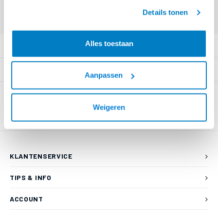
Offerte aanvragen? Bel, mail, chat of maak een login aan! (075 - 655
geaccepteerd.
55 80 of mail naar
info@braca.nl
)
Details tonen
Alles toestaan
PRODUCTOMSCHRIJVING
SPECIFICATIES
Aanpassen
Weigeren
KLANTENSERVICE
TIPS & INFO
ACCOUNT