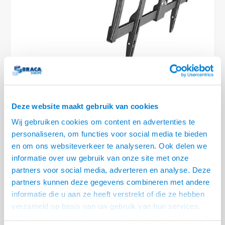
Optica
6.35 m
Plafondbeugels
Vloer/plafond/wand montage
Medische beugels
Fiets beugels
Stroomkabels
Sound
USB C 
HDMI 
Netwe
Stroo
BNC T
Coax &
RCA &
XLR &
TV standaarden
Accessoires
Monitorarm accessoires
Magnetron beugels
BNC / SDI Kabels
USB 2
HDMI 
Netwe
Overi
BNC A
Coax 
RCA &
Conne
Accessoires TV liften
Draaiplateau
Coax en F-Connector Kabels
HDMI 
Netwe
Verle
Composiet Video Kabels
HDMI 
Stekk
Audio kabels
Deze website maakt gebruik van cookies
€72,95
Power
1 OP VOORRAAD
Wij gebruiken cookies om content en advertenties te
XLR en Jack Kabels
personaliseren, om functies voor social media te bieden
VOOR 20.30 BESTELD, MORGEN GELEVERD!
Stroo
en om ons websiteverkeer te analyseren. Ook delen we
Speaker kabels
• 37 t/m 70 inch schermen, max. 40 kg
informatie over uw gebruik van onze site met onze
• VESA 200x200, 200x300, 200x400, 300x200, 300x300, 300x400, 400x300,
partners voor social media, adverteren en analyse. Deze
400x400, 600x400 mm
partners kunnen deze gegevens combineren met andere
• Afstand tot de wand min. 45 mm, max. 470 mm en uitgeschoven tot
informatie die u aan ze heeft verstrekt of die ze hebben
verzameld op basis van uw gebruik van hun services.
680 mm
Lees meer
Het chatcontact is alleen mogelijk als u de cookies heeft