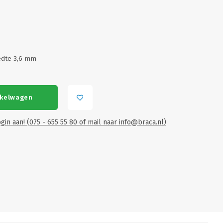
edte 3,6 mm
nkelwagen
gin aan! (075 - 655 55 80 of mail naar
info@braca.nl
)