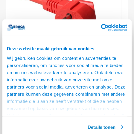
Optica
6.35 m
Plafondbeugels
Vloer/plafond/wand montage
Medische beugels
Fiets beugels
Stroomkabels
Sound
USB C 
HDMI 
Netwe
Stroo
BNC T
Coax &
RCA &
XLR &
TV standaarden
Accessoires
Monitorarm accessoires
Magnetron beugels
BNC / SDI Kabels
USB 2
HDMI 
Netwe
Overi
BNC A
Coax 
RCA &
Conne
Accessoires TV liften
Draaiplateau
Coax en F-Connector Kabels
HDMI 
Netwe
Verle
Composiet Video Kabels
Deze website maakt gebruik van cookies
HDMI 
Stekk
Wij gebruiken cookies om content en advertenties te
Audio kabels
personaliseren, om functies voor social media te bieden
€11,95
Power
en om ons websiteverkeer te analyseren. Ook delen we
XLR en Jack Kabels
informatie over uw gebruik van onze site met onze
VOOR 15:00 BESTELD, MORGEN GELEVERD!
Stroo
partners voor social media, adverteren en analyse. Deze
Speaker kabels
• Schuko naar C13 stekker
partners kunnen deze gegevens combineren met andere
• 3-polig stroomkabel
informatie die u aan ze heeft verstrekt of die ze hebben
verzameld op basis van uw gebruik van hun services.
• Meest gebruikte apparaat snoer
Lees meer
Het chatcontact is alleen mogelijk als u de cookies heeft
Offerte aanvragen? Bel, mail, chat of maak een login aan! (075 - 655
geaccepteerd.
55 80 of mail naar
info@braca.nl
)
Details tonen