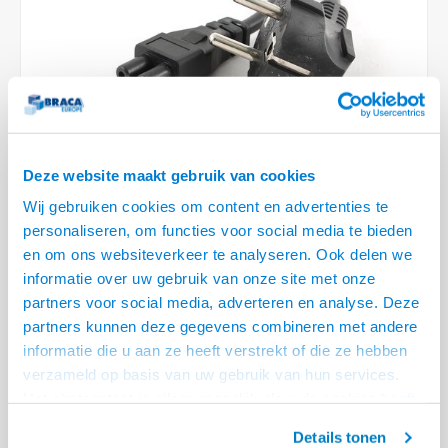
Optica
6.35 m
Plafondbeugels
Vloer/plafond/wand montage
Medische beugels
Fiets beugels
Stroomkabels
Sound
USB C 
HDMI 
Netwe
Stroo
BNC T
Coax &
RCA &
XLR &
TV standaarden
Accessoires
Monitorarm accessoires
Magnetron beugels
BNC / SDI Kabels
USB 2
HDMI 
Netwe
Overi
BNC A
Coax 
RCA &
Conne
Accessoires TV liften
Draaiplateau
Coax en F-Connector Kabels
HDMI 
Netwe
Verle
Composiet Video Kabels
Deze website maakt gebruik van cookies
HDMI 
Stekk
Wij gebruiken cookies om content en advertenties te
Audio kabels
personaliseren, om functies voor social media te bieden
€6,95
Power
en om ons websiteverkeer te analyseren. Ook delen we
XLR en Jack Kabels
VOOR 14:00 BESTELD, MORGEN GELEVERD!
informatie over uw gebruik van onze site met onze
Stroo
partners voor social media, adverteren en analyse. Deze
Speaker kabels
• Euro (Schuko) naar "Micky Mouse" C5
partners kunnen deze gegevens combineren met andere
• 3-polig stroomkabel
informatie die u aan ze heeft verstrekt of die ze hebben
• Wordt vaak gebruikt voor het aansluiten van laptops en andere
verzameld op basis van uw gebruik van hun services.
draagbare apparaten
Lees meer
Het chatcontact is alleen mogelijk als u de cookies heeft
geaccepteerd.
Offerte aanvragen? Bel, mail, chat of maak een login aan! (075 - 655
Details tonen
55 80 of mail naar
info@braca.nl
)