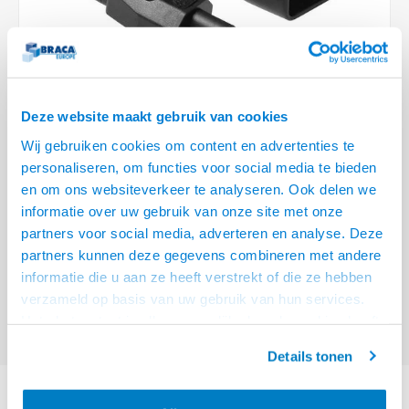
Optica
6.35 m
Plafondbeugels
Vloer/plafond/wand montage
Medische beugels
Fiets beugels
Stroomkabels
Sound
USB C 
HDMI 
Netwe
Stroo
BNC T
Coax &
RCA &
XLR &
TV standaarden
Accessoires
Monitorarm accessoires
Magnetron beugels
BNC / SDI Kabels
USB 2
HDMI 
Netwe
Overi
BNC A
Coax 
RCA &
Conne
Accessoires TV liften
Draaiplateau
Coax en F-Connector Kabels
Deze website maakt gebruik van cookies
HDMI 
Netwe
Verle
Wij gebruiken cookies om content en advertenties te
Composiet Video Kabels
personaliseren, om functies voor social media te bieden
HDMI 
Stekk
en om ons websiteverkeer te analyseren. Ook delen we
Audio kabels
€3,95
informatie over uw gebruik van onze site met onze
Power
VOOR 15:00 BESTELD, MORGEN GELEVERD!
partners voor social media, adverteren en analyse. Deze
XLR en Jack Kabels
partners kunnen deze gegevens combineren met andere
Stroo
ACT Netsnoer C14 - C5 zwart 0,2 m
Lees meer
informatie die u aan ze heeft verstrekt of die ze hebben
Speaker kabels
verzameld op basis van uw gebruik van hun services.
Offerte aanvragen? Bel, mail, chat of maak een login aan! (075 - 655
Het chatcontact is alleen mogelijk als u de cookies heeft
55 80 of mail naar
info@braca.nl
)
geaccepteerd.
Details tonen
PRODUCTOMSCHRIJVING