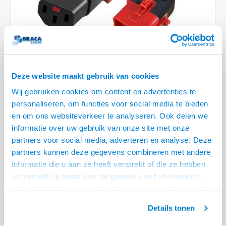
Optica
6.35 m
Plafondbeugels
Vloer/plafond/wand montage
Medische beugels
Fiets beugels
Stroomkabels
Sound
USB C 
HDMI 
Netwe
Stroo
BNC T
Coax &
RCA &
XLR &
TV standaarden
Accessoires
Monitorarm accessoires
Magnetron beugels
BNC / SDI Kabels
USB 2
HDMI 
Netwe
Overi
BNC A
Coax 
RCA &
Conne
Accessoires TV liften
Draaiplateau
Coax en F-Connector Kabels
HDMI 
Netwe
Verle
Deze website maakt gebruik van cookies
Composiet Video Kabels
Wij gebruiken cookies om content en advertenties te
HDMI 
Stekk
personaliseren, om functies voor social media te bieden
Audio kabels
en om ons websiteverkeer te analyseren. Ook delen we
€22,95
Power
informatie over uw gebruik van onze site met onze
XLR en Jack Kabels
VRAAG NAAR LEVERTIJD
partners voor social media, adverteren en analyse. Deze
Stroo
partners kunnen deze gegevens combineren met andere
Speaker kabels
ACT Netsnoer C13 IEC Lock+ - C14 IEC Lock Dual Locking wit 2 m, PC3609
informatie die u aan ze heeft verstrekt of die ze hebben
Lees meer
verzameld op basis van uw gebruik van hun services.
Het chatcontact is alleen mogelijk als u de cookies heeft
Offerte aanvragen? Bel, mail, chat of maak een login aan! (075 - 655
55 80 of mail naar
info@braca.nl
)
geaccepteerd.
Details tonen