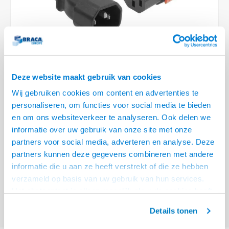
Optica
6.35 m
Plafondbeugels
Vloer/plafond/wand montage
Medische beugels
Fiets beugels
Stroomkabels
Sound
USB C 
HDMI 
Netwe
Stroo
BNC T
Coax &
RCA &
XLR &
TV standaarden
Accessoires
Monitorarm accessoires
Magnetron beugels
BNC / SDI Kabels
USB 2
HDMI 
Netwe
Overi
BNC A
Coax 
RCA &
Conne
Accessoires TV liften
Draaiplateau
Coax en F-Connector Kabels
HDMI 
Netwe
Verle
Deze website maakt gebruik van cookies
Composiet Video Kabels
Wij gebruiken cookies om content en advertenties te
HDMI 
Stekk
personaliseren, om functies voor social media te bieden
Audio kabels
en om ons websiteverkeer te analyseren. Ook delen we
€15,95
Power
informatie over uw gebruik van onze site met onze
XLR en Jack Kabels
VOOR 15:00 BESTELD, MORGEN GELEVERD!
partners voor social media, adverteren en analyse. Deze
Stroo
partners kunnen deze gegevens combineren met andere
Speaker kabels
ACT Netsnoer C14 - C13 IEC Lock (links haaks) zwart 2 m, PC2046
Lees
informatie die u aan ze heeft verstrekt of die ze hebben
meer
verzameld op basis van uw gebruik van hun services.
Het chatcontact is alleen mogelijk als u de cookies heeft
Offerte aanvragen? Bel, mail, chat of maak een login aan! (075 - 655
55 80 of mail naar
info@braca.nl
)
geaccepteerd.
Details tonen