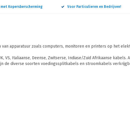
n met Kopersberscherming
Voor Particulieren en Bedrijven!
n van apparatuur zoals computers, monitoren en printers op het elekt
UK, VS, Italiaanse, Deense, Zwitserse, Indiase/Zuid Afrikaanse kabels
zijn de diverse soorten voedingssplitkabels en stroomkabels verkrijgb