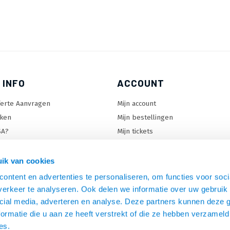
 INFO
ACCOUNT
ferte Aanvragen
Mijn account
ken
Mijn bestellingen
SA?
Mijn tickets
 keuzehulp
Mijn wenslijst
ard keuzehulp
ik van cookies
uzehulp
ontent en advertenties te personaliseren, om functies voor soci
rm keuzehulp
erkeer te analyseren. Ook delen we informatie over uw gebruik 
cial media, adverteren en analyse. Deze partners kunnen deze
ormatie die u aan ze heeft verstrekt of die ze hebben verzameld
es.