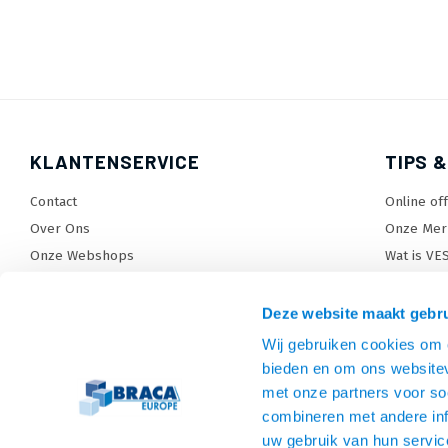
KLANTENSERVICE
TIPS &
Contact
Online of
Over Ons
Onze Mer
Onze Webshops
Wat is VE
Levertijden, dagen en voorwaarden
TV beugel
Verzendkosten
TV standa
Deze website maakt gebru
Retourneren en service
TV lift ke
Wij gebruiken cookies om c
Garantie
Monitora
bieden en om ons websitev
Betaalmethoden en voorwaarden
SiteMap
met onze partners voor so
combineren met andere inf
Privacy policy
uw gebruik van hun servic
Cookies