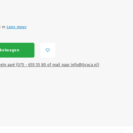
,8 m
Lees meer
nkelwagen
gin aan! (075 - 655 55 80 of mail naar
info@braca.nl
)