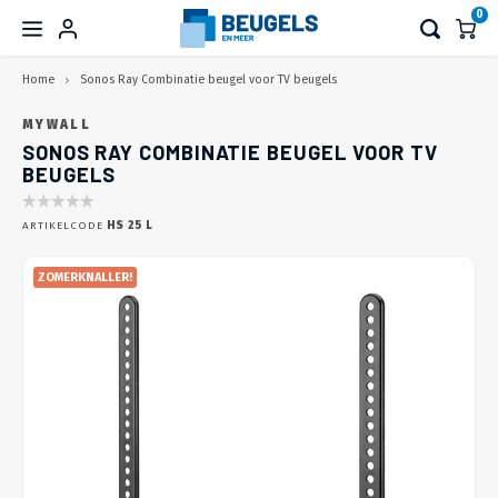
0
Home
Sonos Ray Combinatie beugel voor TV beugels
Hoofdmenu / wegwerken en aansluiten
Hoofdmenu / elektrische tv beugel
Hoofdmenu / monitorarmen
Hoofdmenu / tv standaard
Hoofdmenu / laptop & pc
Hoofdmenu / tablet & tel
Hoofdmenu / tv beugel
Hoofdmenu / speakers
Hoofdmenu / overige
Hoofdmenu / kabels
Hoofdmenu 
Hoofdmenu 
Hoofdmenu 
Hoofdmenu 
Hoofdmenu 
Hoofdmenu 
Hoofdmenu 
Hoofdmenu 
Hoofdmenu 
Hoofdmenu 
Hoofdmenu 
Hoofdmenu 
Hoofdmenu 
Hoofdmenu 
Hoofdmenu 
Hoofdmenu
Hoofdmenu
Hoofdmenu
Hoofdmen
Hoofdmen
Hoofdm
Ho
Ho
H
adapters / 
adapters / 
adapters / 
adapters / 
adapters / 
adapters / 
adapters / 
aanslui
adapte
WEGWERKEN EN AANSLUITEN
ELEKTRISCHE TV BEUGEL
MONITORARMEN
TV STANDAARD
TABLET & TEL
LAPTOP & PC
TV BEUGEL
SPEAKERS
OVERIGE
KABELS
HD
kabels / s
kabels / s
kabels / s
kabe
MYWALL
D
SONOS RAY COMBINATIE BEUGEL VOOR TV
BEUGELS
TV muurbeugel
TV liften
Verrijdbaar
Voor 1 scherm
Laptop beugels
Tabletbeugels
Beugels en standaarden
Zomerknallers!
HDMI kabels, splitters, switches en adapters
Op het Tafelblad
Vaste
Monit
Monit
Burea
Voor 
Wandb
Zuign
Muurb
Muurb
Beuge
Kinde
Cable
Monit
Monit
Wand
Plafo
USB-C
Displa
USB A 
USB A 
KEM F
TV ka
Bunde
Netwe
HDMI 
Categ
Stroo
12G - 
Coax K
ARTIKELCODE
HS 25 L
Compo
2 RCA 
XLR-X
Incl. soundbarbeugel
TV liften incl. kast
Niet verrijdbaar
Voor 2 schermen
Computerbeugels
Telefoonbeugels
Sonos beugels en standaarden
Opruiming Op = Op deals
USB-C kabels & adapters
In het Tafelblad
Kante
Monit
Monit
Burea
Voor o
Vloer
Fiets
Vloer
Vloer
Wegwe
Maxtr
Kinde
Monit
Monit
Plafo
Wand
USB-C
Displ
USB A
USB A 
Konne
Rubbe
Klitt
Compr
HDMI 
Categ
Stroo
3G - S
F-Con
ZOMERKNALLER!
Compo
3.5 m
XLR - 
Plafondbeugel
TV wandliften
Tripod
Voor 3 tot 6 schermen
Laptop VESA adapters
Pin automaat beugels
DisplayPort kabels en adapters
Wand aansluitsystemen
Draai
Monit
Monit
Wand
Tafel
Burea
Sound
Kabel
Digite
Digite
Mobie
USB-C
Mini D
USB A 
USB A 
Deloc
Alumi
Spira
Kabel 
HDMI 
Categ
Stroo
RG59 
Coax K
3.5 mm
6.35 m
Videowall-wandbeugel
Plafondliften
TV Voet (op het meubel)
Monitor verhogers
Camera beugels
USB 3.0 Kabels
Vloer en Wandgoten
Hoofd
Sound
Sound
Kinde
Digite
USB-C
Displ
USB 3
USB C 
19 Inc
Bocht
Kabel
Ty-ra
HDMI 
Categ
Stroo
RG58 
Coax 
6.35 m
XLR-X
VESA adapter
Vloerliften
TV Voet (in het meubel)
Werkplek combinatie beugels
Beamer beugels
USB 2.0 Kabels
Kabel bundelaars
Sound
Sound
DeLoc
Kinde
USB-C
USB 3
USB A 
Burea
Zelfkl
HDMI S
Categ
Stroo
BNC K
F-Con
Digita
XLR - 
Accessoires
Muurbeugels
TV Voet (achter het meubel)
Toolbar oplossingen
Hoofdtelefoon beugels
Netwerk kabels
Gereedschappen
Sound
Sound
USB C
USB A 
HDMI 
Netwe
Stroo
BNC C
Coax 