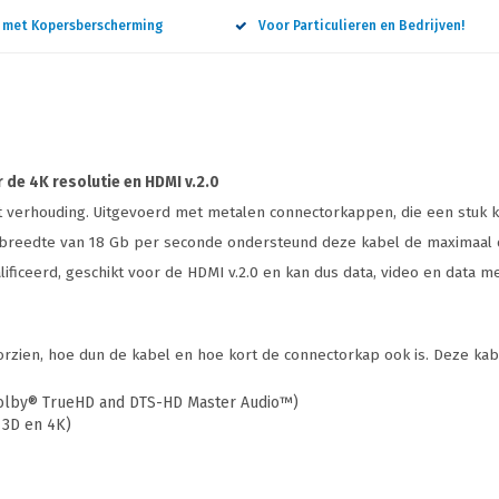
n met Kopersberscherming
Voor Particulieren en Bedrijven!
de 4K resolutie en HDMI v.2.0
 verhouding. Uitgevoerd met metalen connectorkappen, die een stuk ko
ndbreedte van 18 Gb per seconde ondersteund deze kabel de maximaal 
ificeerd, geschikt voor de HDMI v.2.0 en kan dus data, video en data 
rzien, hoe dun de kabel en hoe kort de connectorkap ook is. Deze kabe
(Dolby® TrueHD and DTS-HD Master Audio™)
 3D en 4K)