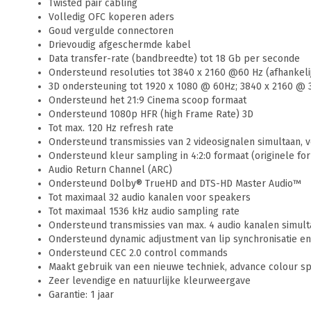
Twisted pair cabling
Volledig OFC koperen aders
Goud vergulde connectoren
Drievoudig afgeschermde kabel
Data transfer-rate (bandbreedte) tot 18 Gb per seconde
Ondersteund resoluties tot 3840 x 2160 @60 Hz (afhankel
3D ondersteuning tot 1920 x 1080 @ 60Hz; 3840 x 2160 @ 3
Ondersteund het 21:9 Cinema scoop formaat
Ondersteund 1080p HFR (high Frame Rate) 3D
Tot max. 120 Hz refresh rate
Ondersteund transmissies van 2 videosignalen simultaan, v
Ondersteund kleur sampling in 4:2:0 formaat (originele fo
Audio Return Channel (ARC)
Ondersteund Dolby® TrueHD and DTS-HD Master Audio™
Tot maximaal 32 audio kanalen voor speakers
Tot maximaal 1536 kHz audio sampling rate
Ondersteund transmissies van max. 4 audio kanalen simult
Ondersteund dynamic adjustment van lip synchronisatie en 
Ondersteund CEC 2.0 control commands
Maakt gebruik van een nieuwe techniek, advance colour spa
Zeer levendige en natuurlijke kleurweergave
Garantie: 1 jaar