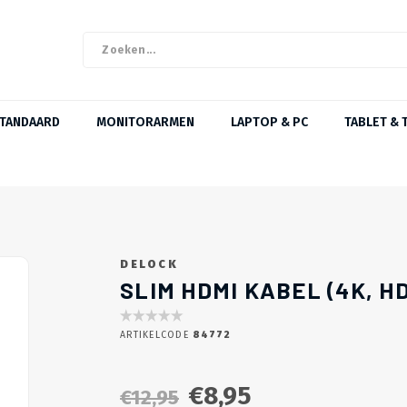
STANDAARD
MONITORARMEN
LAPTOP & PC
TABLET & 
DELOCK
SLIM HDMI KABEL (4K, HD
ARTIKELCODE
84772
€8,95
€12,95