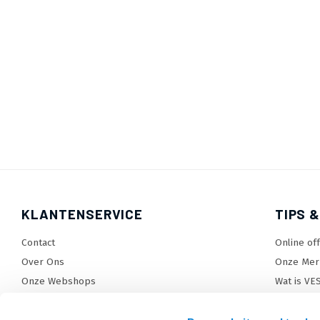
KLANTENSERVICE
TIPS &
Contact
Online of
Over Ons
Onze Mer
Onze Webshops
Wat is VE
Levertijden, dagen en voorwaarden
TV beugel
Verzendkosten
TV standa