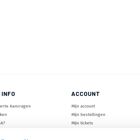
 INFO
ACCOUNT
ferte Aanvragen
Mijn account
ken
Mijn bestellingen
SA?
Mijn tickets
 keuzehulp
Mijn wenslijst
ard keuzehulp