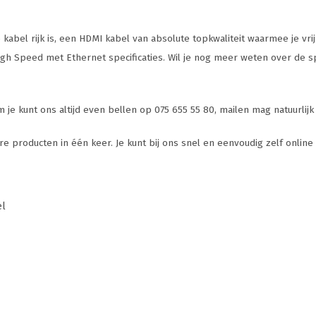
ze kabel rijk is, een HDMI kabel van absolute topkwaliteit waarmee je v
igh Speed met Ethernet specificaties. Wil je nog meer weten over de spe
je kunt ons altijd even bellen op 075 655 55 80, mailen mag natuurlij
 producten in één keer. Je kunt bij ons snel en eenvoudig zelf onlin
el