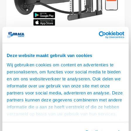
Optica
6.35 m
Plafondbeugels
Vloer/plafond/wand montage
Medische beugels
Fiets beugels
Stroomkabels
Sound
USB C 
HDMI 
Netwe
Stroo
BNC T
Coax &
RCA &
XLR &
TV standaarden
Accessoires
Monitorarm accessoires
Magnetron beugels
BNC / SDI Kabels
USB 2
HDMI 
Netwe
Overi
BNC A
Coax 
RCA &
Conne
Accessoires TV liften
Draaiplateau
Coax en F-Connector Kabels
HDMI 
Netwe
Verle
Composiet Video Kabels
VIDEO
HDMI 
Stekk
Deze website maakt gebruik van cookies
Audio kabels
Wij gebruiken cookies om content en advertenties te
€699,00
Power
€899,00
personaliseren, om functies voor social media te bieden
XLR en Jack Kabels
en om ons websiteverkeer te analyseren. Ook delen we
VOOR 15:00 BESTELD, MORGEN GELEVERD!
Stroo
informatie over uw gebruik van onze site met onze
Speaker kabels
partners voor social media, adverteren en analyse. Deze
• 40 t/m 77 inch schermen, max. 35 kg
partners kunnen deze gegevens combineren met andere
• VESA 200x100 t/m 600x400 mm
informatie die u aan ze heeft verstrekt of die ze hebben
• Dubbele arm, recht naar voren en recht naar achter
Lees meer
verzameld op basis van uw gebruik van hun services.
Offerte aanvragen? Bel, mail, chat of maak een login aan! (075 - 655
Het chatcontact is alleen mogelijk als u de cookies heeft
55 80 of mail naar
info@braca.nl
)
geaccepteerd.