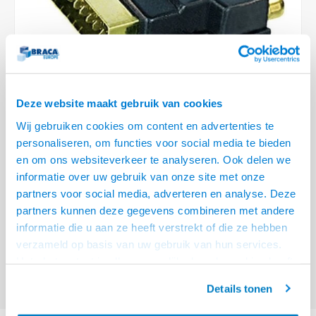
Optica
6.35 m
Plafondbeugels
Vloer/plafond/wand montage
Medische beugels
Fiets beugels
Stroomkabels
Sound
USB C 
HDMI 
Netwe
Stroo
BNC T
Coax &
RCA &
XLR &
TV standaarden
Accessoires
Monitorarm accessoires
Magnetron beugels
BNC / SDI Kabels
USB 2
HDMI 
Netwe
Overi
BNC A
Coax 
RCA &
Conne
Accessoires TV liften
Draaiplateau
Coax en F-Connector Kabels
HDMI 
Netwe
Verle
Deze website maakt gebruik van cookies
Composiet Video Kabels
Wij gebruiken cookies om content en advertenties te
HDMI 
Stekk
personaliseren, om functies voor social media te bieden
Audio kabels
€5,95
en om ons websiteverkeer te analyseren. Ook delen we
4 OP VOORRAAD
Power
informatie over uw gebruik van onze site met onze
XLR en Jack Kabels
VOOR 20.30 BESTELD, MORGEN GELEVERD!
partners voor social media, adverteren en analyse. Deze
Stroo
partners kunnen deze gegevens combineren met andere
• Met in -en uitschakelaar
Speaker kabels
informatie die u aan ze heeft verstrekt of die ze hebben
• Composiet Video en S-Video naar Scart of andersom
Lees meer
verzameld op basis van uw gebruik van hun services.
Het chatcontact is alleen mogelijk als u de cookies heeft
Offerte aanvragen? Bel, mail, chat of maak een login aan! (075 - 655
55 80 of mail naar
info@braca.nl
)
geaccepteerd.
Details tonen