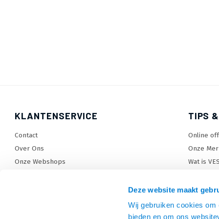
KLANTENSERVICE
TIPS &
Contact
Online of
Over Ons
Onze Mer
Onze Webshops
Wat is VE
Levertijden, dagen en voorwaarden
TV beugel
Verzendkosten
TV standa
Deze website maakt gebru
Retourneren en service
TV lift ke
Wij gebruiken cookies om c
Garantie
Monitora
bieden en om ons websitev