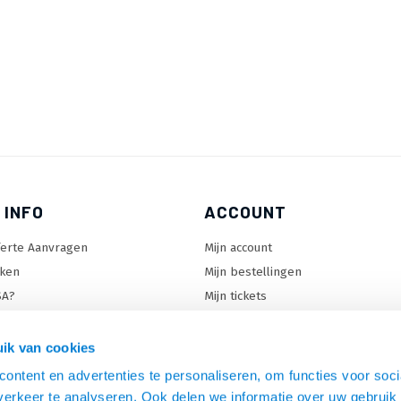
 INFO
ACCOUNT
ferte Aanvragen
Mijn account
ken
Mijn bestellingen
SA?
Mijn tickets
 keuzehulp
Mijn wenslijst
ard keuzehulp
ik van cookies
uzehulp
ontent en advertenties te personaliseren, om functies voor soci
rm keuzehulp
erkeer te analyseren. Ook delen we informatie over uw gebruik 