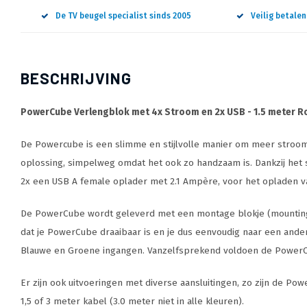
De TV beugel specialist sinds 2005
Veilig betale
BESCHRIJVING
PowerCube Verlengblok met 4x Stroom en 2x USB - 1.5 meter 
De Powercube is een slimme en stijlvolle manier om meer stroompu
oplossing, simpelweg omdat het ook zo handzaam is. Dankzij het 
2x een USB A female oplader met 2.1 Ampère, voor het opladen 
De PowerCube wordt geleverd met een montage blokje (mounting doc
dat je PowerCube draaibaar is en je dus eenvoudig naar een andere
Blauwe en Groene ingangen. Vanzelfsprekend voldoen de PowerCu
Er zijn ook uitvoeringen met diverse aansluitingen, zo zijn de 
1,5 of 3 meter kabel (3.0 meter niet in alle kleuren).