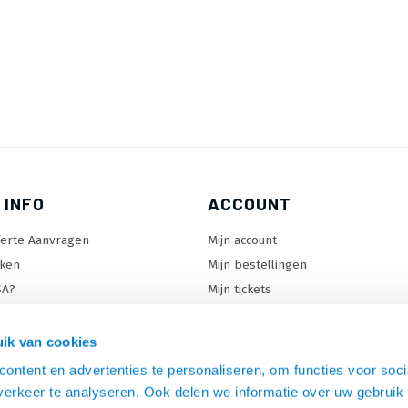
 INFO
ACCOUNT
ferte Aanvragen
Mijn account
ken
Mijn bestellingen
SA?
Mijn tickets
 keuzehulp
Mijn wenslijst
ard keuzehulp
ik van cookies
uzehulp
ontent en advertenties te personaliseren, om functies voor soci
rm keuzehulp
erkeer te analyseren. Ook delen we informatie over uw gebruik 