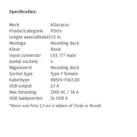
Specificaties:
Merk
Allocacoc
Productcategorie
PDU's
Lengte aansluitkabel
1,5 m
Montage
Mounting dock
Kleur
Rood
Input connector
CEE 7/7 male
Aantal sockets
4
Bijgeleverd
Mounting dock
Socket type
Type F female
Kabeltype
H05VV-F3G1,00
USB output
2,1 A
Max belasting
230V AC / 16 A
USB laadpoorten
2x USB A
*Kleur van foto 2,3 en 4 wijken af (Grijs is Rood)