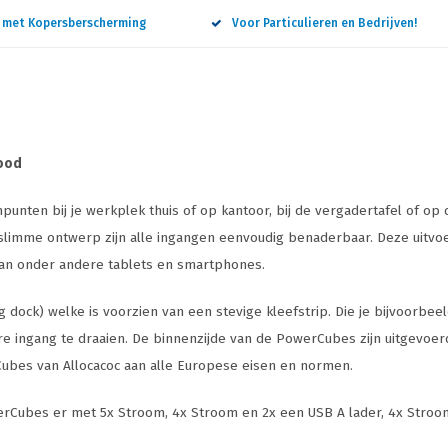
n met Kopersberscherming
Voor Particulieren en Bedrijven!
Rood
nten bij je werkplek thuis of op kantoor, bij de vergadertafel of op d
slimme ontwerp zijn alle ingangen eenvoudig benaderbaar. Deze uitvoer
van onder andere tablets en smartphones.
k) welke is voorzien van een stevige kleefstrip. Die je bijvoorbeeld 
 ingang te draaien. De binnenzijde van de PowerCubes zijn uitgevoerd i
bes van Allocacoc aan alle Europese eisen en normen.
PowerCubes er met 5x Stroom, 4x Stroom en 2x een USB A lader, 4x Str