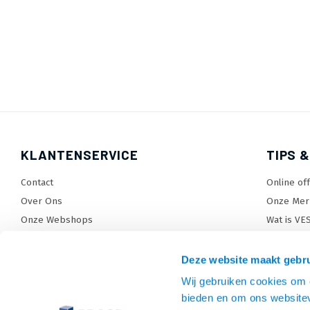
KLANTENSERVICE
TIPS &
Contact
Online of
Over Ons
Onze Mer
Onze Webshops
Wat is VE
Levertijden, dagen en voorwaarden
TV beugel
Verzendkosten
TV standa
Deze website maakt gebru
Retourneren en service
TV lift ke
Wij gebruiken cookies om c
Garantie
Monitora
bieden en om ons websitev