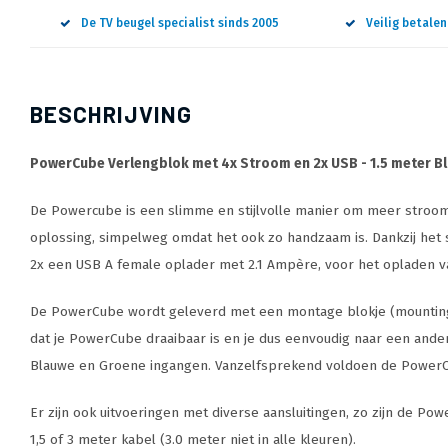
De TV beugel specialist sinds 2005
Veilig betale
BESCHRIJVING
PowerCube Verlengblok met 4x Stroom en 2x USB - 1.5 meter B
De Powercube is een slimme en stijlvolle manier om meer stroompu
oplossing, simpelweg omdat het ook zo handzaam is. Dankzij het 
2x een USB A female oplader met 2.1 Ampère, voor het opladen 
De PowerCube wordt geleverd met een montage blokje (mounting doc
dat je PowerCube draaibaar is en je dus eenvoudig naar een andere
Blauwe en Groene ingangen. Vanzelfsprekend voldoen de PowerCu
Er zijn ook uitvoeringen met diverse aansluitingen, zo zijn de 
1,5 of 3 meter kabel (3.0 meter niet in alle kleuren).