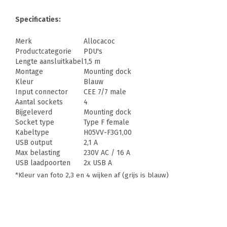
Specificaties:
Merk
Allocacoc
Productcategorie
PDU's
Lengte aansluitkabel
1,5 m
Montage
Mounting dock
Kleur
Blauw
Input connector
CEE 7/7 male
Aantal sockets
4
Bijgeleverd
Mounting dock
Socket type
Type F female
Kabeltype
H05VV-F3G1,00
USB output
2,1 A
Max belasting
230V AC / 16 A
USB laadpoorten
2x USB A
*Kleur van foto 2,3 en 4 wijken af (grijs is blauw)