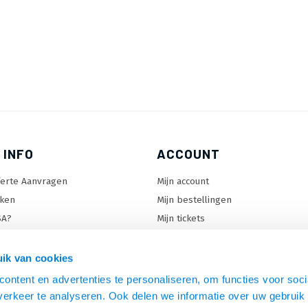
 INFO
ACCOUNT
ferte Aanvragen
Mijn account
ken
Mijn bestellingen
SA?
Mijn tickets
 keuzehulp
Mijn wenslijst
ard keuzehulp
ik van cookies
uzehulp
ontent en advertenties te personaliseren, om functies voor soci
rm keuzehulp
erkeer te analyseren. Ook delen we informatie over uw gebruik 