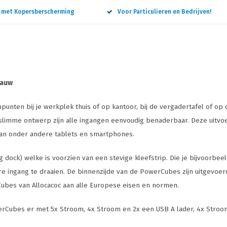
n met Kopersberscherming
Voor Particulieren en Bedrijven!
lauw
nten bij je werkplek thuis of op kantoor, bij de vergadertafel of op d
slimme ontwerp zijn alle ingangen eenvoudig benaderbaar. Deze uitvoer
van onder andere tablets en smartphones.
k) welke is voorzien van een stevige kleefstrip. Die je bijvoorbeeld 
 ingang te draaien. De binnenzijde van de PowerCubes zijn uitgevoerd i
bes van Allocacoc aan alle Europese eisen en normen.
PowerCubes er met 5x Stroom, 4x Stroom en 2x een USB A lader, 4x Str