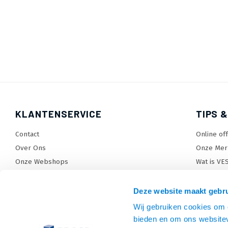
KLANTENSERVICE
TIPS &
Contact
Online of
Over Ons
Onze Mer
Onze Webshops
Wat is VE
Levertijden, dagen en voorwaarden
TV beugel
Verzendkosten
TV standa
Deze website maakt gebru
Retourneren en service
TV lift ke
Wij gebruiken cookies om c
Garantie
Monitora
bieden en om ons websitev