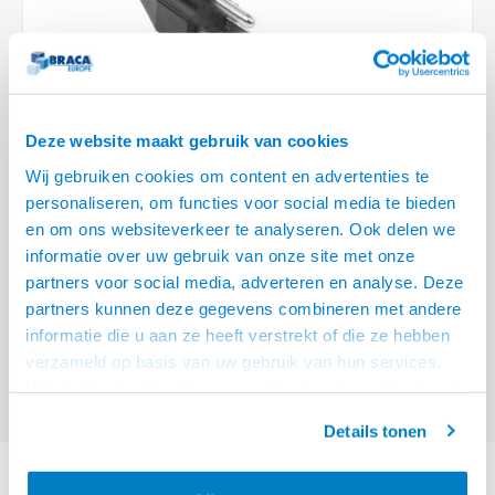
Optica
6.35 m
Plafondbeugels
Vloer/plafond/wand montage
Medische beugels
Fiets beugels
Stroomkabels
Sound
USB C 
HDMI 
Netwe
Stroo
BNC T
Coax &
RCA &
XLR &
TV standaarden
Accessoires
Monitorarm accessoires
Magnetron beugels
BNC / SDI Kabels
USB 2
HDMI 
Netwe
Overi
BNC A
Coax 
RCA &
Conne
Accessoires TV liften
Draaiplateau
Coax en F-Connector Kabels
Deze website maakt gebruik van cookies
HDMI 
Netwe
Verle
Wij gebruiken cookies om content en advertenties te
Composiet Video Kabels
personaliseren, om functies voor social media te bieden
HDMI 
Stekk
en om ons websiteverkeer te analyseren. Ook delen we
Audio kabels
€9,95
informatie over uw gebruik van onze site met onze
Power
VOOR 15:00 BESTELD, MORGEN GELEVERD!
partners voor social media, adverteren en analyse. Deze
XLR en Jack Kabels
partners kunnen deze gegevens combineren met andere
Stroo
ACT Netsnoer USA male - C13 IEC Lock zwart 2 m, PC1063
Lees meer
informatie die u aan ze heeft verstrekt of die ze hebben
Speaker kabels
verzameld op basis van uw gebruik van hun services.
Offerte aanvragen? Bel, mail, chat of maak een login aan! (075 - 655
Het chatcontact is alleen mogelijk als u de cookies heeft
55 80 of mail naar
info@braca.nl
)
geaccepteerd.
Details tonen
PRODUCTOMSCHRIJVING