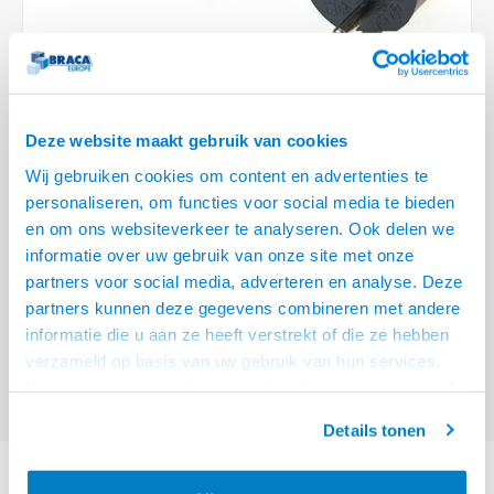
Optica
6.35 m
Plafondbeugels
Vloer/plafond/wand montage
Medische beugels
Fiets beugels
Stroomkabels
Sound
USB C 
HDMI 
Netwe
Stroo
BNC T
Coax &
RCA &
XLR &
TV standaarden
Accessoires
Monitorarm accessoires
Magnetron beugels
BNC / SDI Kabels
USB 2
HDMI 
Netwe
Overi
BNC A
Coax 
RCA &
Conne
Accessoires TV liften
Draaiplateau
Coax en F-Connector Kabels
Deze website maakt gebruik van cookies
HDMI 
Netwe
Verle
Wij gebruiken cookies om content en advertenties te
Composiet Video Kabels
personaliseren, om functies voor social media te bieden
HDMI 
Stekk
en om ons websiteverkeer te analyseren. Ook delen we
Audio kabels
€4,95
informatie over uw gebruik van onze site met onze
Power
VOOR 15:00 BESTELD, MORGEN GELEVERD!
partners voor social media, adverteren en analyse. Deze
XLR en Jack Kabels
partners kunnen deze gegevens combineren met andere
Stroo
ACT Netsnoer CEE 7/7 male (haaks) - C5 zwart 0,5 m
Lees meer
informatie die u aan ze heeft verstrekt of die ze hebben
Speaker kabels
verzameld op basis van uw gebruik van hun services.
Offerte aanvragen? Bel, mail, chat of maak een login aan! (075 - 655
Het chatcontact is alleen mogelijk als u de cookies heeft
55 80 of mail naar
info@braca.nl
)
geaccepteerd.
Details tonen
PRODUCTOMSCHRIJVING