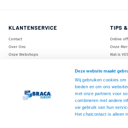
KLANTENSERVICE
TIPS &
Contact
Online of
Over Ons
Onze Mer
Onze Webshops
Wat is VE
Levertijden, dagen en voorwaarden
TV beugel
Verzendkosten
TV standa
Deze website maakt gebru
Retourneren en service
TV lift ke
Wij gebruiken cookies om c
Garantie
Monitora
bieden en om ons websitev
Betaalmethoden en voorwaarden
SiteMap
met onze partners voor so
combineren met andere inf
Privacy policy
uw gebruik van hun servic
Cookies
Het chatcontact is alleen 
Algemene voorwaarden