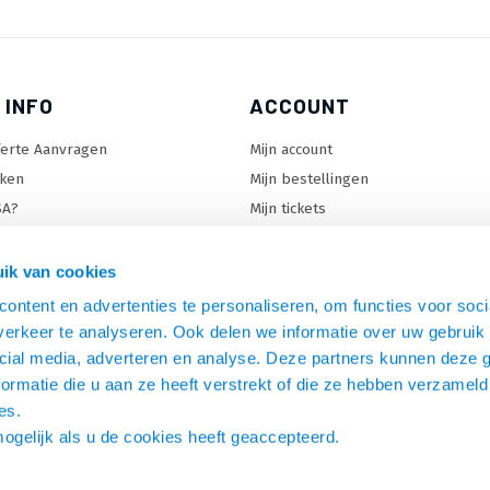
 INFO
ACCOUNT
ferte Aanvragen
Mijn account
ken
Mijn bestellingen
SA?
Mijn tickets
 keuzehulp
Mijn wenslijst
ard keuzehulp
ik van cookies
uzehulp
ontent en advertenties te personaliseren, om functies voor soci
rm keuzehulp
erkeer te analyseren. Ook delen we informatie over uw gebruik 
cial media, adverteren en analyse. Deze partners kunnen deze
ormatie die u aan ze heeft verstrekt of die ze hebben verzameld
es.
mogelijk als u de cookies heeft geaccepteerd.