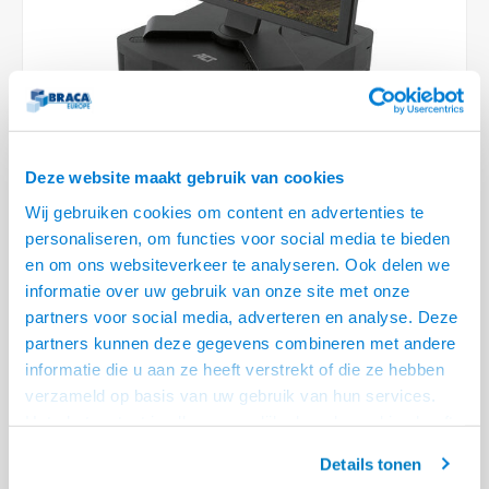
Optica
6.35 m
Plafondbeugels
Vloer/plafond/wand montage
Medische beugels
Fiets beugels
Stroomkabels
Sound
USB C 
HDMI 
Netwe
Stroo
BNC T
Coax &
RCA &
XLR &
TV standaarden
Accessoires
Monitorarm accessoires
Magnetron beugels
BNC / SDI Kabels
USB 2
HDMI 
Netwe
Overi
BNC A
Coax 
RCA &
Conne
Accessoires TV liften
Draaiplateau
Coax en F-Connector Kabels
HDMI 
Netwe
Verle
Composiet Video Kabels
Deze website maakt gebruik van cookies
HDMI 
Stekk
Wij gebruiken cookies om content en advertenties te
Audio kabels
personaliseren, om functies voor social media te bieden
€24,95
Power
en om ons websiteverkeer te analyseren. Ook delen we
XLR en Jack Kabels
informatie over uw gebruik van onze site met onze
VOOR 15:00 BESTELD, MORGEN GELEVERD!
Stroo
partners voor social media, adverteren en analyse. Deze
Speaker kabels
• Geschikt voor monitoren tot max 27 kg
partners kunnen deze gegevens combineren met andere
• Voorzien van 1 laden voor A4 papier of accessoires
informatie die u aan ze heeft verstrekt of die ze hebben
verzameld op basis van uw gebruik van hun services.
• Verstelbaar in hoogte op 7.2 of 10 cm
Lees meer
Het chatcontact is alleen mogelijk als u de cookies heeft
Offerte aanvragen? Bel, mail, chat of maak een login aan! (075 - 655
geaccepteerd.
55 80 of mail naar
info@braca.nl
)
Details tonen