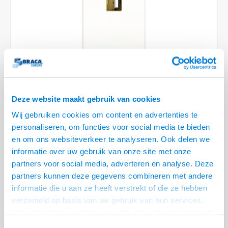
Plafondbeugels
Vloer/plafond/wand montage
Medische beugels
Fiets beugels
Stroomkabels
Sound
HDMI 
USB C
USB C 
Netwe
Stroo
BNC T
Coax &
RCA &
XLR &
TV standaarden
Accessoires
Monitorarm accessoires
Magnetron beugels
BNC / SDI Kabels
HDMI 
USB 2
Netwe
Overi
BNC A
Coax 
RCA &
Conne
Accessoires TV liften
Draaiplateau
Coax en F-Connector Kabels
HDMI 
Netwe
Verle
Composiet Video Kabels
HDMI 
Stekk
Deze website maakt gebruik van cookies
Audio kabels
Power
Wij gebruiken cookies om content en advertenties te
€33,95
personaliseren, om functies voor social media te bieden
1 OP VOORRAAD
XLR en Jack Kabels
Stroo
en om ons websiteverkeer te analyseren. Ook delen we
VOOR 20.30 BESTELD, MORGEN GELEVERD!
informatie over uw gebruik van onze site met onze
Speaker kabels
partners voor social media, adverteren en analyse. Deze
• USB-A female - 15 cm kabel - USB-A female
partners kunnen deze gegevens combineren met andere
• Input voor CablePort desk², Standard², Manager, Desk, Desk², en frame
informatie die u aan ze heeft verstrekt of die ze hebben
(slide)
verzameld op basis van uw gebruik van hun services.
• Eenvoudig in de klikken in alle aangegeven Kindermann systemen
Lees
Het chatcontact is alleen mogelijk als u de cookies heeft
meer
geaccepteerd.