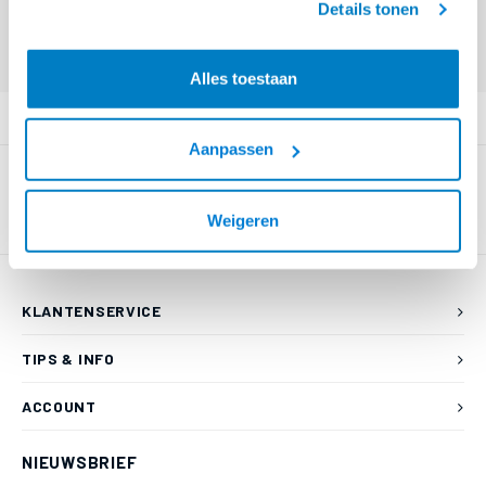
Details tonen
Offerte aanvragen? Bel, mail, chat of maak een login aan! (075 - 655
55 80 of mail naar
info@braca.nl
)
Alles toestaan
PRODUCTOMSCHRIJVING
Aanpassen
Weigeren
KLANTENSERVICE
TIPS & INFO
ACCOUNT
NIEUWSBRIEF