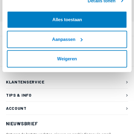
Details tonen
Offerte aanvragen? Bel, mail, chat of maak een login aan! (075 - 655
55 80 of mail naar
info@braca.nl
)
Alles toestaan
PRODUCTOMSCHRIJVING
Aanpassen
Weigeren
KLANTENSERVICE
TIPS & INFO
ACCOUNT
NIEUWSBRIEF