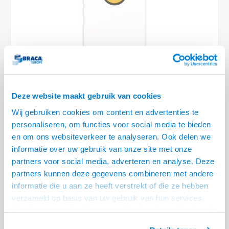
Optica
6.35 m
Plafondbeugels
Vloer/plafond/wand montage
Medische beugels
Fiets beugels
Stroomkabels
Sound
USB C 
HDMI 
Netwe
Stroo
BNC T
Coax &
RCA &
XLR &
TV standaarden
Accessoires
Monitorarm accessoires
Magnetron beugels
BNC / SDI Kabels
USB 2
HDMI 
Netwe
Overi
BNC A
Coax 
RCA &
Conne
Accessoires TV liften
Draaiplateau
Coax en F-Connector Kabels
HDMI 
Netwe
Verle
Composiet Video Kabels
HDMI 
Deze website maakt gebruik van cookies
Stekk
Audio kabels
Wij gebruiken cookies om content en advertenties te
€27,95
Power
personaliseren, om functies voor social media te bieden
XLR en Jack Kabels
en om ons websiteverkeer te analyseren. Ook delen we
LEVERTIJD 2 TOT 3 DAGEN
Stroo
informatie over uw gebruik van onze site met onze
Speaker kabels
• 3.5 mm female - 20 cm kabel - 3.5 mm female
partners voor social media, adverteren en analyse. Deze
• Input voor CablePort desk², Standard², Manager, Desk, Desk², en frame
partners kunnen deze gegevens combineren met andere
(slide)
informatie die u aan ze heeft verstrekt of die ze hebben
verzameld op basis van uw gebruik van hun services.
• Eenvoudig in de klikken in alle aangegeven Kindermann systemen
Lees
Het chatcontact is alleen mogelijk als u de cookies heeft
meer
geaccepteerd.