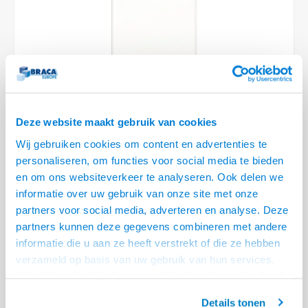
Optica
6.35 m
Plafondbeugels
Vloer/plafond/wand montage
Medische beugels
Fiets beugels
Stroomkabels
Sound
USB C 
HDMI 
Netwe
Stroo
BNC T
Coax &
RCA &
XLR &
TV standaarden
Accessoires
Monitorarm accessoires
Magnetron beugels
BNC / SDI Kabels
USB 2
HDMI 
Netwe
Overi
BNC A
Coax 
RCA &
Conne
Accessoires TV liften
Draaiplateau
Coax en F-Connector Kabels
HDMI 
Netwe
Verle
Composiet Video Kabels
Deze website maakt gebruik van cookies
HDMI 
Stekk
Wij gebruiken cookies om content en advertenties te
Audio kabels
€33,95
personaliseren, om functies voor social media te bieden
Power
LEVERTIJD 2 TOT 3 DAGEN
en om ons websiteverkeer te analyseren. Ook delen we
XLR en Jack Kabels
informatie over uw gebruik van onze site met onze
Stroo
• Cat 6 (RJ45) - Klemblok voor aders
partners voor social media, adverteren en analyse. Deze
Speaker kabels
• Voor CablePort desk², Standard², Manager, Desk, Desk², en frame
partners kunnen deze gegevens combineren met andere
(slide)
informatie die u aan ze heeft verstrekt of die ze hebben
• Eenvoudig in de klikken in alle aangegeven Kindermann systemen
Lees
verzameld op basis van uw gebruik van hun services.
meer
Het chatcontact is alleen mogelijk als u de cookies heeft
geaccepteerd.
Offerte aanvragen? Bel, mail, chat of maak een login aan! (075 - 655
Details tonen