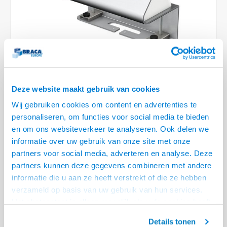
Plafondbeugels
Vloer/plafond/wand montage
Medische beugels
Fiets beugels
Stroomkabels
Sound
HDMI 
USB C
USB C 
Netwe
Stroo
BNC T
Coax &
RCA &
XLR &
TV standaarden
Accessoires
Monitorarm accessoires
Magnetron beugels
BNC / SDI Kabels
HDMI 
USB 2
Netwe
Overi
BNC A
Coax 
RCA &
Conne
Accessoires TV liften
Draaiplateau
Coax en F-Connector Kabels
HDMI 
Netwe
Verle
Composiet Video Kabels
HDMI 
VIDEO
Stekk
Deze website maakt gebruik van cookies
Wij gebruiken cookies om content en advertenties te
Audio kabels
Power
personaliseren, om functies voor social media te bieden
€344,95
en om ons websiteverkeer te analyseren. Ook delen we
XLR en Jack Kabels
Stroo
LEVERTIJD 2 TOT 3 DAGEN
informatie over uw gebruik van onze site met onze
partners voor social media, adverteren en analyse. Deze
Speaker kabels
• 4x Stroom, volledig gevuld
partners kunnen deze gegevens combineren met andere
• Eenvoudig te klemmen aan het tafelblad (10 t/m 60 mm)
informatie die u aan ze heeft verstrekt of die ze hebben
• Bekabeling netjes via de opening vrijwel onzichtbaar weggewerkt
Lees
verzameld op basis van uw gebruik van hun services.
meer
Het chatcontact is alleen mogelijk als u de cookies heeft
geaccepteerd.
Offerte aanvragen? Bel, mail, chat of maak een login aan! (075 - 655
Details tonen
55 80 of mail naar
info@braca.nl
)