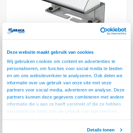
Optica
6.35 m
Plafondbeugels
Vloer/plafond/wand montage
Medische beugels
Fiets beugels
Stroomkabels
Sound
USB C 
HDMI 
Netwe
Stroo
BNC T
Coax &
RCA &
XLR &
TV standaarden
Accessoires
Monitorarm accessoires
Magnetron beugels
BNC / SDI Kabels
USB 2
HDMI 
Netwe
Overi
BNC A
Coax 
RCA &
Conne
Accessoires TV liften
Draaiplateau
Coax en F-Connector Kabels
HDMI 
Netwe
Verle
Composiet Video Kabels
VIDEO
Deze website maakt gebruik van cookies
HDMI 
Stekk
Wij gebruiken cookies om content en advertenties te
Audio kabels
personaliseren, om functies voor social media te bieden
€338,95
€299,95
Power
en om ons websiteverkeer te analyseren. Ook delen we
XLR en Jack Kabels
LEVERTIJD 2 TOT 3 DAGEN
informatie over uw gebruik van onze site met onze
Stroo
partners voor social media, adverteren en analyse. Deze
Speaker kabels
• 3x Stroom en ruimte voor 2 aansluitingen
partners kunnen deze gegevens combineren met andere
• Eenvoudig te klemmen aan het tafelblad (10 t/m 60 mm)
informatie die u aan ze heeft verstrekt of die ze hebben
• Bekabeling netjes via de opening vrijwel onzichtbaar weggewerkt
Lees
verzameld op basis van uw gebruik van hun services.
meer
Het chatcontact is alleen mogelijk als u de cookies heeft
geaccepteerd.
Offerte aanvragen? Bel, mail, chat of maak een login aan! (075 - 655
Details tonen
55 80 of mail naar
info@braca.nl
)