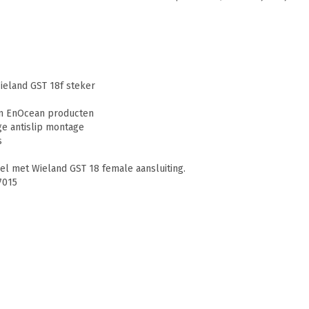
ieland GST 18f steker
en EnOcean producten
e antislip montage
s
el met Wieland GST 18 female aansluiting.
7015