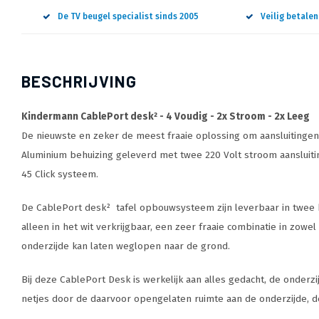
De TV beugel specialist sinds 2005
Veilig betale
BESCHRIJVING
Kindermann CablePort desk² - 4 Voudig - 2x Stroom - 2x Leeg
De nieuwste en zeker de meest fraaie oplossing om aansluitinge
Aluminium behuizing geleverd met twee 220 Volt stroom aansluitin
45 Click systeem.
De CablePort desk² tafel opbouwsysteem zijn leverbaar in twee kl
alleen in het wit verkrijgbaar, een zeer fraaie combinatie in zowel
onderzijde kan laten weglopen naar de grond.
Bij deze CablePort Desk is werkelijk aan alles gedacht, de onderz
netjes door de daarvoor opengelaten ruimte aan de onderzijde, d