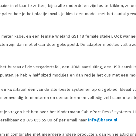
 in elkaar te zetten, bijna alle onderdelen zijn los te klikken, zo ook 
lf bepalen hoe je het plaatje invult. Je kiest een model met het aantal 
 één meter kabel en een female Wieland GST 18 female steker. Ook wa
en zijn dan met elkaar door gekoppeld. De adapter modules vult u zelf
het bureau of de vergadertafel, een HDMI aansluiting, een USB aansluit
unten, je heb 4 half sized modules en dan red je het dus met een mod
en kwalitatief één van de allerbeste systemen op dit gebied. Ideaal vo
en eenvoudig te monteren en demonteren en volledig zelf samen te ste
ocht je vragen hebben over het Kindermann CablePort Desk² systeem. He
h bereikbaar op 075 655 55 80 of per email naar
info@braca.nl
eem in combinatie met meerdere andere producten, dan kun je altijd sn