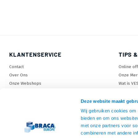
KLANTENSERVICE
TIPS &
Contact
Online of
Over Ons
Onze Mer
Onze Webshops
Wat is VE
Levertijden, dagen en voorwaarden
TV beugel
Verzendkosten
TV standa
Deze website maakt gebru
Retourneren en service
TV lift ke
Wij gebruiken cookies om c
Garantie
Monitora
bieden en om ons websitev
Betaalmethoden en voorwaarden
SiteMap
met onze partners voor so
combineren met andere inf
Privacy policy