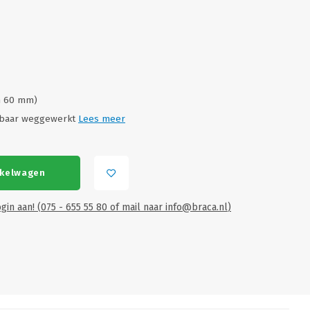
/m 60 mm)
chtbaar weggewerkt
Lees meer
nkelwagen
EO
VI
gin aan! (075 - 655 55 80 of mail naar
info@braca.nl
)