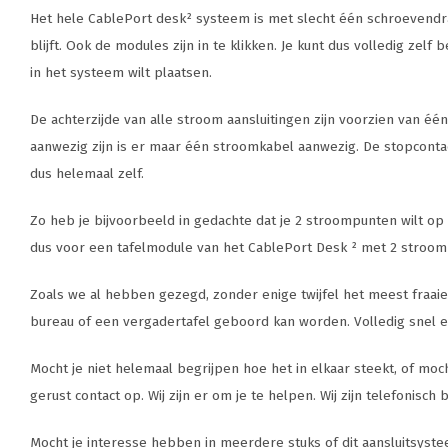
Het hele CablePort desk² systeem is met slecht één schroevendraaier
blijft. Ook de modules zijn in te klikken. Je kunt dus volledig ze
in het systeem wilt plaatsen.
De achterzijde van alle stroom aansluitingen zijn voorzien van
aanwezig zijn is er maar één stroomkabel aanwezig. De stopcontact
dus helemaal zelf.
Zo heb je bijvoorbeeld in gedachte dat je 2 stroompunten wilt op 
dus voor een tafelmodule van het CablePort Desk ² met 2 stroomp
Zoals we al hebben gezegd, zonder enige twijfel het meest fraaie 
bureau of een vergadertafel geboord kan worden. Volledig snel 
Mocht je niet helemaal begrijpen hoe het in elkaar steekt, of m
gerust contact op. Wij zijn er om je te helpen. Wij zijn telefonisc
Mocht je interesse hebben in meerdere stuks of dit aansluitsyst