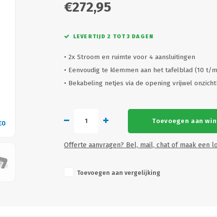
€272,95
LEVERTIJD 2 TOT 3 DAGEN
• 2x Stroom en ruimte voor 4 aansluitingen
• Eenvoudig te klemmen aan het tafelblad (10 t
• Bekabeling netjes via de opening vrijwel onzi
Toevoegen aan wi
EO
VID
Offerte aanvragen? Bel, mail, chat of maak een lo
Toevoegen aan vergelijking