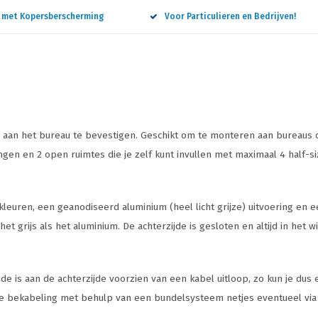
n met Kopersberscherming
Voor Particulieren en Bedrijven!
n aan het bureau te bevestigen. Geschikt om te monteren aan bureaus
gen en 2 open ruimtes die je zelf kunt invullen met maximaal 4 half-s
euren, een geanodiseerd aluminium (heel licht grijze) uitvoering en e
 het grijs als het aluminium. De achterzijde is gesloten en altijd in het
ijde is aan de achterzijde voorzien van een kabel uitloop, zo kun je d
e bekabeling met behulp van een bundelsysteem netjes eventueel via d