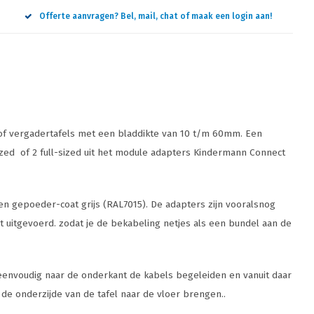
Offerte aanvragen? Bel, mail, chat of maak een login aan!
 of vergadertafels met een bladdikte van 10 t/m 60mm. Een
ized of 2 full-sized uit het module adapters Kindermann Connect
en gepoeder-coat grijs (RAL7015). De adapters zijn vooralsnog
 wit uitgevoerd. zodat je de bekabeling netjes als een bundel aan de
us eenvoudig naar de onderkant de kabels begeleiden en vanuit daar
e onderzijde van de tafel naar de vloer brengen..