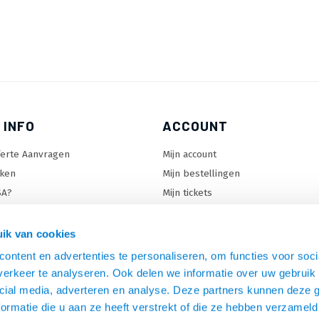
 INFO
ACCOUNT
ferte Aanvragen
Mijn account
ken
Mijn bestellingen
SA?
Mijn tickets
 keuzehulp
Mijn wenslijst
ard keuzehulp
ik van cookies
uzehulp
ontent en advertenties te personaliseren, om functies voor soci
rm keuzehulp
erkeer te analyseren. Ook delen we informatie over uw gebruik 
cial media, adverteren en analyse. Deze partners kunnen deze
ormatie die u aan ze heeft verstrekt of die ze hebben verzameld