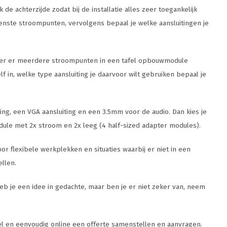
de achterzijde zodat bij de installatie alles zeer toegankelijk
gewenste stroompunten, vervolgens bepaal je welke aansluitingen je
nneer er meerdere stroompunten in een tafel opbouwmodule
 in, welke type aansluiting je daarvoor wilt gebruiken bepaal je
ing, een VGA aansluiting en een 3.5mm voor de audio. Dan kies je
ule met 2x stroom en 2x leeg (4 half-sized adapter modules).
or flexibele werkplekken en situaties waarbij er niet in een
llen.
b je een idee in gedachte, maar ben je er niet zeker van, neem
el en eenvoudig online een offerte samenstellen en aanvragen.