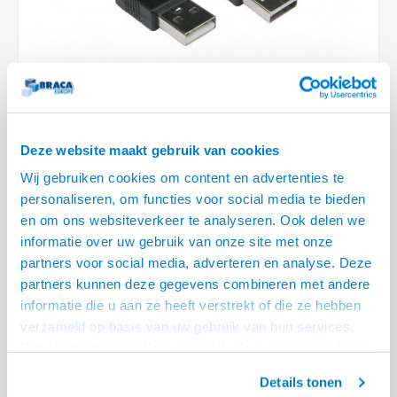
Plafondbeugels
Vloer/plafond/wand montage
Medische beugels
Fiets beugels
Stroomkabels
Sound
HDMI 
USB C
USB C 
Netwe
Stroo
BNC T
Coax &
RCA &
XLR &
TV standaarden
Accessoires
Monitorarm accessoires
Magnetron beugels
BNC / SDI Kabels
HDMI 
USB 2
Netwe
Overi
BNC A
Coax 
RCA &
Conne
Accessoires TV liften
Draaiplateau
Coax en F-Connector Kabels
HDMI 
Netwe
Verle
Composiet Video Kabels
HDMI 
Deze website maakt gebruik van cookies
Stekk
Wij gebruiken cookies om content en advertenties te
Audio kabels
Power
personaliseren, om functies voor social media te bieden
€5,95
en om ons websiteverkeer te analyseren. Ook delen we
28 OP VOORRAAD
XLR en Jack Kabels
informatie over uw gebruik van onze site met onze
Stroo
VOOR 20.30 BESTELD, MORGEN GELEVERD!
partners voor social media, adverteren en analyse. Deze
Speaker kabels
partners kunnen deze gegevens combineren met andere
• High Quality USB 2.0 kabel
informatie die u aan ze heeft verstrekt of die ze hebben
• Gecertificeerde kabel
verzameld op basis van uw gebruik van hun services.
• Hi-speed USB revision 2.0
Lees meer
Het chatcontact is alleen mogelijk als u de cookies heeft
geaccepteerd.
Offerte aanvragen? Bel, mail, chat of maak een login aan! (075 - 655
Details tonen
55 80 of mail naar
info@braca.nl
)