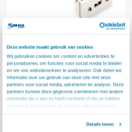
Optica
6.35 m
Plafondbeugels
Vloer/plafond/wand montage
Medische beugels
Fiets beugels
Stroomkabels
Sound
USB C 
HDMI 
Netwe
Stroo
BNC T
Coax &
RCA &
XLR &
TV standaarden
Accessoires
Monitorarm accessoires
Magnetron beugels
BNC / SDI Kabels
USB 2
HDMI 
Netwe
Overi
BNC A
Coax 
RCA &
Conne
Accessoires TV liften
Draaiplateau
Coax en F-Connector Kabels
HDMI 
Netwe
Verle
Deze website maakt gebruik van cookies
Composiet Video Kabels
HDMI 
Stekk
Wij gebruiken cookies om content en advertenties te
Audio kabels
€13,50
personaliseren, om functies voor social media te bieden
29 OP VOORRAAD
Power
en om ons websiteverkeer te analyseren. Ook delen we
XLR en Jack Kabels
informatie over uw gebruik van onze site met onze
VOOR 20.30 BESTELD, MORGEN GELEVERD!
partners voor social media, adverteren en analyse. Deze
Stroo
• Geschikt voor KEM Flex Systeem
Speaker kabels
partners kunnen deze gegevens combineren met andere
• Voor en achterzijde USB A female
informatie die u aan ze heeft verstrekt of die ze hebben
• Eenvoudige aansluiten en doorkoppelen
Lees meer
verzameld op basis van uw gebruik van hun services.
Het chatcontact is alleen mogelijk als u de cookies heeft
Offerte aanvragen? Bel, mail, chat of maak een login aan! (075 - 655
geaccepteerd.
55 80 of mail naar
info@braca.nl
)
Details tonen