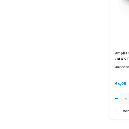
Amphen
JACK 
Amphenol
stereo K 
€4,95
Ver