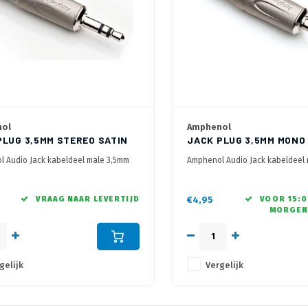
ol
Amphenol
PLUG 3,5MM STEREO SATIN
JACK PLUG 3,5MM MONO
 Audio Jack kabeldeel male 3,5mm
Amphenol Audio Jack kabeldeel
series
mono K series
VRAAG NAAR LEVERTIJD
€4,95
VOOR 15:0
MORGEN
gelijk
Vergelijk