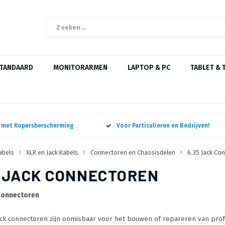
STANDAARD
MONITORARMEN
LAPTOP & PC
TABLET & 
n met Kopersberscherming
Voor Particulieren en Bedrijven!
abels
XLR en Jack Kabels
Connectoren en Chassisdelen
6.35 Jack Co
5 JACK CONNECTOREN
 Connectoren
ck connectoren zijn onmisbaar voor het bouwen of repareren van prof